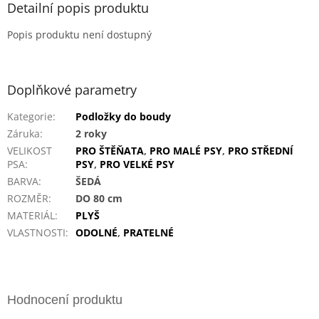
Detailní popis produktu
Popis produktu není dostupný
Doplňkové parametry
Kategorie
:
Podložky do boudy
Záruka
:
2 roky
VELIKOST
PRO ŠTĚŇATA
,
PRO MALÉ PSY
,
PRO STŘEDNÍ
PSA
:
PSY
,
PRO VELKÉ PSY
BARVA
:
ŠEDÁ
ROZMĚR
:
DO 80 cm
MATERIÁL
:
PLYŠ
VLASTNOSTI
:
ODOLNÉ
,
PRATELNÉ