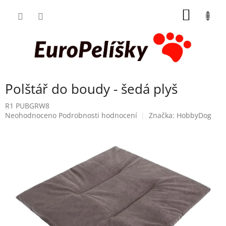
Přejít
NÁKUP
na
obsah
KOŠÍK
Polštář do boudy - šedá plyš
R1 PUBGRW8
Průměrné
Neohodnoceno
Podrobnosti hodnocení
Značka:
HobbyDog
hodnocení
produktu
je
0,0
z
5
hvězdiček.