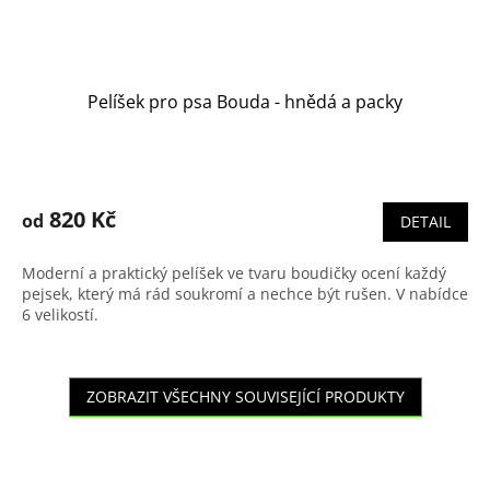
Pelíšek pro psa Bouda - hnědá a packy
Průměrné
hodnocení
produktu
820 Kč
od
DETAIL
je
4,7
Moderní a praktický pelíšek ve tvaru boudičky ocení každý
z
pejsek, který má rád soukromí a nechce být rušen. V nabídce
5
6 velikostí.
hvězdiček.
ZOBRAZIT VŠECHNY SOUVISEJÍCÍ PRODUKTY