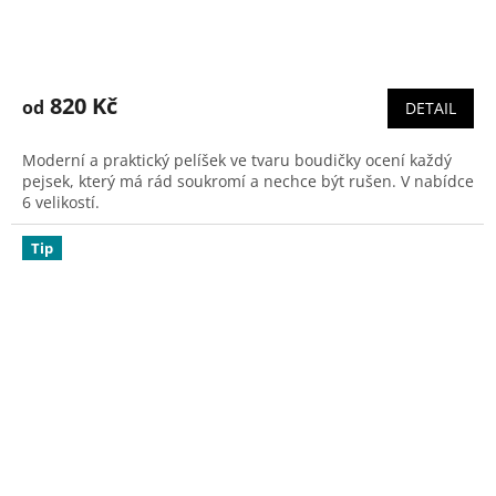
Průměrné
hodnocení
produktu
820 Kč
od
DETAIL
je
4,9
Moderní a praktický pelíšek ve tvaru boudičky ocení každý
z
pejsek, který má rád soukromí a nechce být rušen. V nabídce
5
6 velikostí.
hvězdiček.
Tip