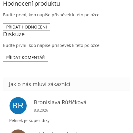
Hodnocení produktu
Buďte první, kdo napíše příspěvek k této položce.
PŘIDAT HODNOCENÍ
Diskuze
Buďte první, kdo napíše příspěvek k této položce.
PŘIDAT KOMENTÁŘ
Bronislava Růžičková
BR
Hodnocení obchodu je 5 z 5 hvězdiček.
8.8.2026
Pelíšek je super díky