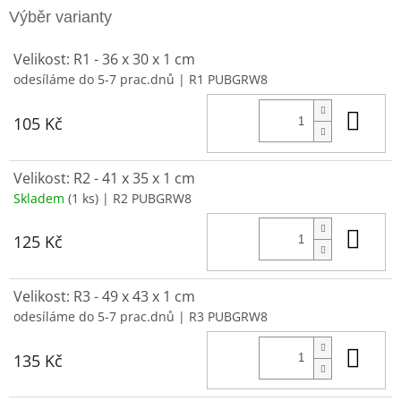
Velikost: R1 - 36 x 30 x 1 cm
odesíláme do 5-7 prac.dnů
| R1 PUBGRW8
Do 
105 Kč
Velikost: R2 - 41 x 35 x 1 cm
Skladem
(1 ks)
| R2 PUBGRW8
Do 
125 Kč
Velikost: R3 - 49 x 43 x 1 cm
odesíláme do 5-7 prac.dnů
| R3 PUBGRW8
Do 
135 Kč