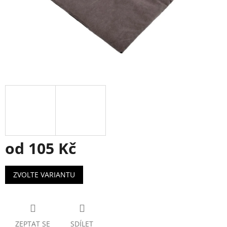
od
105 Kč
Měrná
ZVOLTE VARIANTU
cena:
ZEPTAT SE
SDÍLET