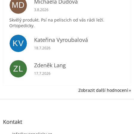
Michaela Dudová
MD
Hodnocení obchodu je 5 z 5 hvězdiček.
3.8.2026
Skvělý produkt. Psí na peliscich od vás rádi leží.
Ortopedicky.
Kateřina Vyroubalová
KV
Hodnocení obchodu je 5 z 5 hvězdiček.
18.7.2026
Zdeněk Lang
ZL
Hodnocení obchodu je 5 z 5 hvězdiček.
17.7.2026
Zobrazit další hodnocení
Z
á
p
a
Kontakt
t