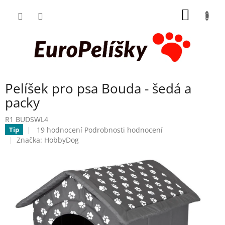
Přejít
NÁKUP
na
obsah
KOŠÍK
Pelíšek pro psa Bouda - šedá a
packy
R1 BUDSWL4
Průměrné
19 hodnocení
Podrobnosti hodnocení
Tip
hodnocení
Značka:
HobbyDog
produktu
je
4,9
z
5
hvězdiček.