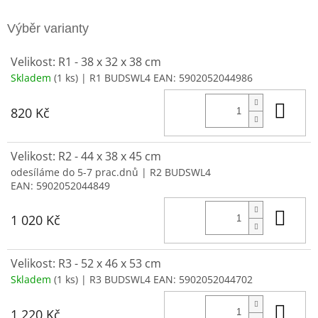
Velikost: R1 - 38 x 32 x 38 cm
Skladem
(1 ks)
| R1 BUDSWL4
EAN:
5902052044986
Do 
820 Kč
Velikost: R2 - 44 x 38 x 45 cm
odesíláme do 5-7 prac.dnů
| R2 BUDSWL4
EAN:
5902052044849
Do 
1 020 Kč
Velikost: R3 - 52 x 46 x 53 cm
Skladem
(1 ks)
| R3 BUDSWL4
EAN:
5902052044702
Do 
1 220 Kč