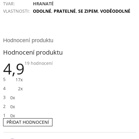
TVAR
:
HRANATÉ
VLASTNOSTI
:
ODOLNÉ
,
PRATELNÉ
,
SE ZIPEM
,
VODĚODOLNÉ
Hodnocení produktu
4,9
Průměrné
19 hodnocení
hodnocení
produktu
je
5
17x
4,9
z
4
2x
5
hvězdiček.
3
0x
2
0x
1
0x
PŘIDAT HODNOCENÍ