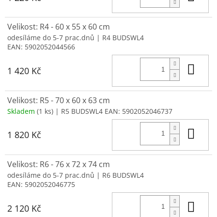
Velikost: R4 - 60 x 55 x 60 cm
odesíláme do 5-7 prac.dnů
| R4 BUDSWL4
EAN:
5902052044566
Do 
1 420 Kč
Velikost: R5 - 70 x 60 x 63 cm
Skladem
(1 ks)
| R5 BUDSWL4
EAN:
5902052046737
Do 
1 820 Kč
Velikost: R6 - 76 x 72 x 74 cm
odesíláme do 5-7 prac.dnů
| R6 BUDSWL4
EAN:
5902052046775
Do 
2 120 Kč