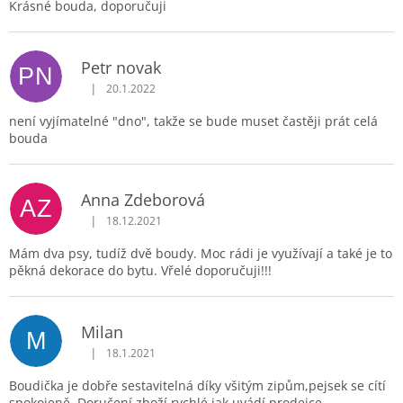
Krásné bouda, doporučuji
Petr novak
PN
|
20.1.2022
Hodnocení produktu je 4 z 5 hvězdiček.
není vyjímatelné "dno", takže se bude muset častěji prát celá
bouda
Anna Zdeborová
AZ
|
18.12.2021
Hodnocení produktu je 5 z 5 hvězdiček.
Mám dva psy, tudíž dvě boudy. Moc rádi je využívají a také je to
pěkná dekorace do bytu. Vřelé doporučuji!!!
Milan
M
|
18.1.2021
Hodnocení produktu je 5 z 5 hvězdiček.
Boudička je dobře sestavitelná díky všitým zipům,pejsek se cítí
spokojeně. Doručení zboží rychlé jak uvádí prodejce.