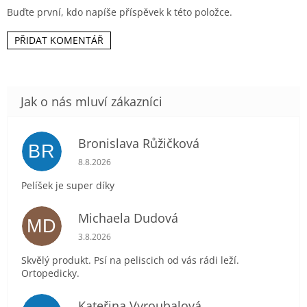
Buďte první, kdo napíše příspěvek k této položce.
PŘIDAT KOMENTÁŘ
Bronislava Růžičková
BR
Hodnocení obchodu je 5 z 5 hvězdiček.
8.8.2026
Pelíšek je super díky
Michaela Dudová
MD
Hodnocení obchodu je 5 z 5 hvězdiček.
3.8.2026
Skvělý produkt. Psí na peliscich od vás rádi leží.
Ortopedicky.
Kateřina Vyroubalová