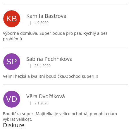
Kamila Bastrova
KB
|
4.9.2020
Hodnocení produktu je 5 z 5 hvězdiček.
Výborná domluva. Super bouda pro psa. Rychlý a bez
problémů.
Sabina Pechnikova
SP
|
23.4.2020
Hodnocení produktu je 5 z 5 hvězdiček.
Velmi hezká a kvalitní boudička.Obchod super!!!!
Věra Dvořáková
VD
|
2.1.2020
Hodnocení produktu je 5 z 5 hvězdiček.
Boudička super. Majitelka je velice ochotná, pomohla nám
vybrat velikost.
Diskuze