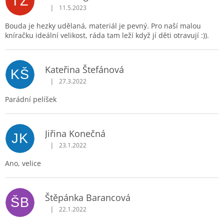
TZ
|
11.5.2023
Hodnocení produktu je 5 z 5 hvězdiček.
Bouda je hezky udělaná, materiál je pevný. Pro naší malou
kníračku ideální velikost, ráda tam leží když jí děti otravují :)).
Kateřina Štefánová
KŠ
|
27.3.2022
Hodnocení produktu je 5 z 5 hvězdiček.
Parádní pelíšek
Jiřina Konečná
JK
|
23.1.2022
Hodnocení produktu je 5 z 5 hvězdiček.
Ano, velice
Štěpánka Barancová
ŠB
|
22.1.2022
Hodnocení produktu je 5 z 5 hvězdiček.