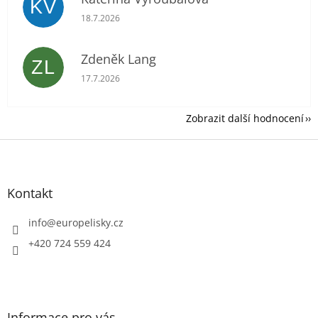
KV
Hodnocení obchodu je 5 z 5 hvězdiček.
18.7.2026
Zdeněk Lang
ZL
Hodnocení obchodu je 5 z 5 hvězdiček.
17.7.2026
Zobrazit další hodnocení
Z
á
p
a
Kontakt
t
í
info
@
europelisky.cz
+420 724 559 424
Informace pro vás