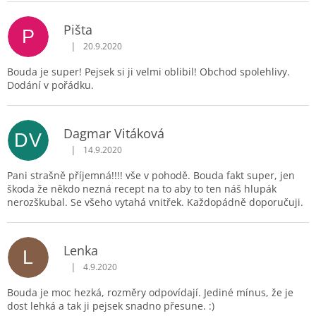
Pišta
P
|
20.9.2020
Hodnocení produktu je 5 z 5 hvězdiček.
Bouda je super! Pejsek si ji velmi oblibil! Obchod spolehlivy.
Dodání v pořádku.
Dagmar Vitáková
DV
|
14.9.2020
Hodnocení produktu je 5 z 5 hvězdiček.
Pani strašně příjemná!!!! vše v pohodě. Bouda fakt super, jen
škoda že někdo nezná recept na to aby to ten náš hlupák
nerozškubal. Se všeho vytahá vnitřek. Každopádně doporučuji.
Lenka
L
|
4.9.2020
Hodnocení produktu je 4 z 5 hvězdiček.
Bouda je moc hezká, rozměry odpovídají. Jediné mínus, že je
dost lehká a tak ji pejsek snadno přesune. :)