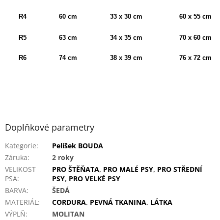
R4
60 cm
33 x 30 cm
60 x 55 cm
R5
63 cm
34 x 35 cm
70 x 60 cm
R6
74 cm
38 x 39 cm
76 x 72 cm
Doplňkové parametry
Kategorie
:
Pelíšek BOUDA
Záruka
:
2 roky
VELIKOST
PRO ŠTĚŇATA
,
PRO MALÉ PSY
,
PRO STŘEDNÍ
PSA
:
PSY
,
PRO VELKÉ PSY
BARVA
:
ŠEDÁ
MATERIÁL
:
CORDURA
,
PEVNÁ TKANINA
,
LÁTKA
VÝPLŇ
:
MOLITAN