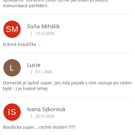
Komunikace perfektní.
Soňa Mihálik
SM
|
15.12.2020
Hodnocení produktu je 5 z 5 hvězdiček.
krásná boudička ...
Lucie
L
|
9.11.2020
Hodnocení produktu je 5 z 5 hvězdiček.
Domeček je úplně super, jen můj pejsek s ním cestuje po celém
bytě :-) je hodně lehký
Ivana Sýkorová
IS
|
25.10.2020
Hodnocení produktu je 5 z 5 hvězdiček.
Boudicka super... rychle dodání ????