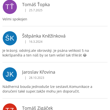
V
Tomáš Ťopka
TŤ
ý
|
25.7.2025
p
Hodnocení produktu je 5 z 5 hvězdiček.
i
Velmi spokojen
s
h
o
d
Štěpánka Kněžínková
ŠK
n
|
16.3.2024
o
Hodnocení produktu je 5 z 5 hvězdiček.
c
Je krásný, odolný,ale obrovský. Je psána velikost 5 na
e
kokršpaněla a ten náš by se tam vešel tak třikrát 😂
n
í
Jaroslav Křovina
JK
|
28.10.2023
Hodnocení produktu je 5 z 5 hvězdiček.
Nádherná bouda jednoduše lze sestavit.Komunikace a
doručení také super,takže mohu jen doporučit.
Tomáš Zigáček