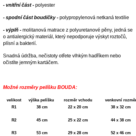
- vnitřní část -
polyester
- spodní část boudičky -
polypropylenová netkaná textilie
- výplň -
molitanová matrace z polyuretanové pěny, jedná se
o antialergický materiál, který nepodporuje výskyt roztočů,
plísní a bakterií.
Snadná údržba, nečistoty otřete vlhkým hadříkem nebo
očistíte jemným kartáčem.
Možné rozměry pelíšku BOUDA:
velikost
výška pelíšku
rozměr vchodu
venkovní rozmě
R1
38 cm
22 x 20 cm
38 x 32 cm
R2
45 cm
25 x 22 cm
44 x 38 cm
R3
53 cm
29 x 28 cm
52 x 46 cm