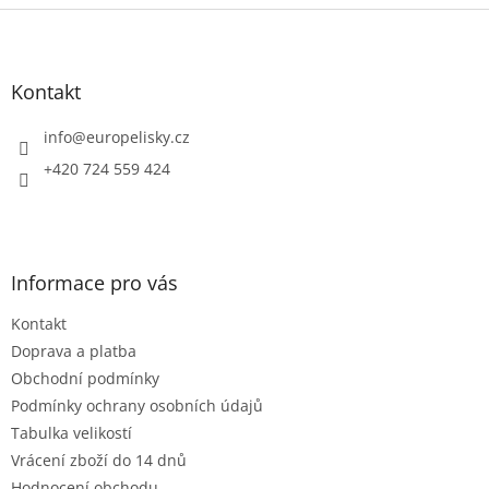
Z
á
p
a
Kontakt
t
í
info
@
europelisky.cz
+420 724 559 424
Informace pro vás
Kontakt
Doprava a platba
Obchodní podmínky
Podmínky ochrany osobních údajů
Tabulka velikostí
Vrácení zboží do 14 dnů
Hodnocení obchodu