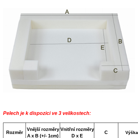
Pelech je k dispozici ve 3 velikostech:
Vnější rozměry
Vnitřní rozměry
Rozměr
C
Výška
A x B (+/- 1cm)
D x E