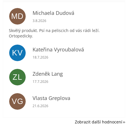
Michaela Dudová
MD
Hodnocení obchodu je 5 z 5 hvězdiček.
3.8.2026
Skvělý produkt. Psí na peliscich od vás rádi leží.
Ortopedicky.
Kateřina Vyroubalová
KV
Hodnocení obchodu je 5 z 5 hvězdiček.
18.7.2026
Zdeněk Lang
ZL
Hodnocení obchodu je 5 z 5 hvězdiček.
17.7.2026
Vlasta Greplova
VG
Hodnocení obchodu je 5 z 5 hvězdiček.
21.6.2026
Zobrazit další hodnocení