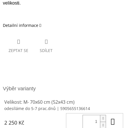
velikosti.
Detailní informace
ZEPTAT SE
SDÍLET
Velikost: M- 70x60 cm (52x43 cm)
odesíláme do 5-7 prac.dnů
| 5905655136614
Do 
2 250 Kč