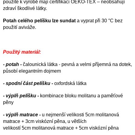
použité k výrobě mají certifikaci OEKO-TEX – neobsahují
zdraví škodlivé látky.
Potah celého pelíšku lze sundat
a vyprat při 30 °C bez
použití aviváže.
Použitý materiál:
- potah -
čalounická látka - pevná a velmi příjemná na dotek,
působí elegantním dojmem
- spodní část pelíšku -
oxfordská látka
- výplň pelíšku -
kombinace bloku molitanu a paměťové
pěny
- výplň matrace -
u nejmenší velikosti 5cm molitanová
matrace + 3cm viskózní pěna, u větších
velikostí 5cm molitanová matrace + 5cm viskózní pěna