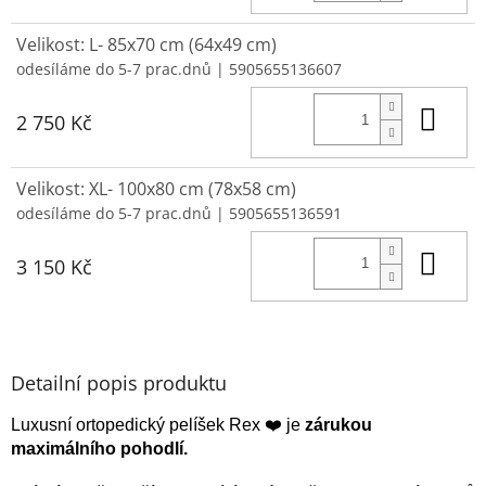
Velikost: L- 85x70 cm (64x49 cm)
odesíláme do 5-7 prac.dnů
| 5905655136607
Do 
2 750 Kč
Velikost: XL- 100x80 cm (78x58 cm)
odesíláme do 5-7 prac.dnů
| 5905655136591
Do 
3 150 Kč
Detailní popis produktu
Luxusní ortopedický pelíšek Rex ❤️️ je
zárukou
maximálního pohodlí.