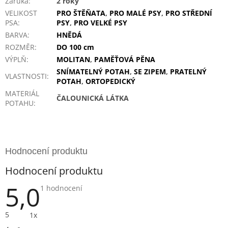
Záruka
:
2 roky
VELIKOST
PRO ŠTĚŇATA
,
PRO MALÉ PSY
,
PRO STŘEDNÍ
PSA
:
PSY
,
PRO VELKÉ PSY
BARVA
:
HNĚDÁ
ROZMĚR
:
DO 100 cm
VÝPLŇ
:
MOLITAN
,
PAMĚŤOVÁ PĚNA
SNÍMATELNÝ POTAH
,
SE ZIPEM
,
PRATELNÝ
VLASTNOSTI
:
POTAH
,
ORTOPEDICKÝ
MATERIÁL
ČALOUNICKÁ LÁTKA
POTAHU
:
Hodnocení produktu
5,0
Průměrné
1 hodnocení
hodnocení
produktu
je
5
1x
5,0
z