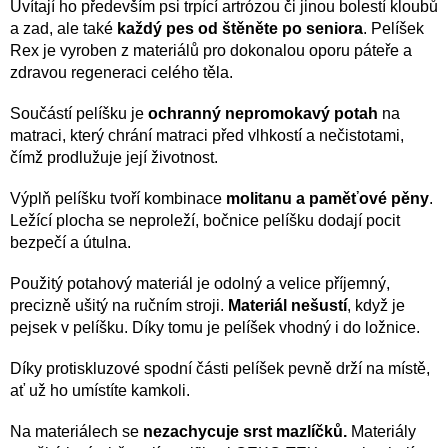
Uvítají ho především psi trpící artrózou či jinou bolestí kloubů
a zad, ale také
každý pes od štěněte po seniora
. Pelíšek
Rex je vyroben z materiálů pro dokonalou oporu páteře a
zdravou regeneraci celého těla.
Součástí pelíšku je
ochranný nepromokavý potah
na
matraci, který chrání matraci před vlhkostí a nečistotami,
čímž prodlužuje její životnost.
Výplň pelíšku tvoří kombinace
molitanu a paměťové pěny
.
Ležící plocha se neproleží, bočnice pelíšku dodají pocit
bezpečí a útulna.
Použitý potahový materiál je odolný a velice příjemný,
precizně ušitý na ručním stroji.
Materiál nešustí
, když je
pejsek v pelíšku. Díky tomu je pelíšek vhodný i do ložnice.
Díky protiskluzové spodní části pelíšek pevně drží na místě,
ať už ho umístíte kamkoli.
Na materiálech se
nezachycuje srst mazlíčků.
Materiály