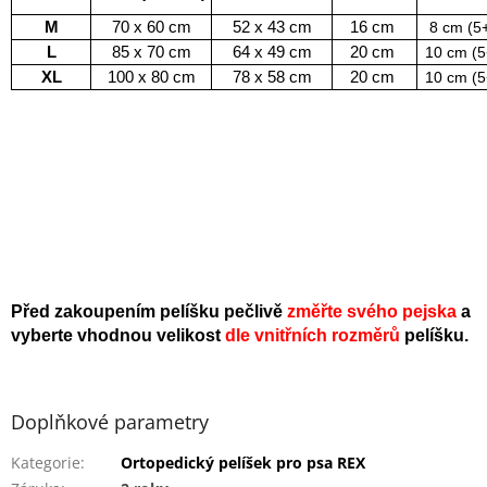
M
70 x 60 cm
52 x 43 cm
16 cm
8 cm (5
L
85 x 70 cm
64 x 49 cm
20 cm
10 cm (5
XL
100 x 80 cm
78 x 58 cm
20 cm
10 cm (5
Před zakoupením pelíšku pečlivě
změřte svého pejska
a
vyberte vhodnou velikost
dle vnitřních rozměrů
pelíšku.
Doplňkové parametry
Kategorie
:
Ortopedický pelíšek pro psa REX