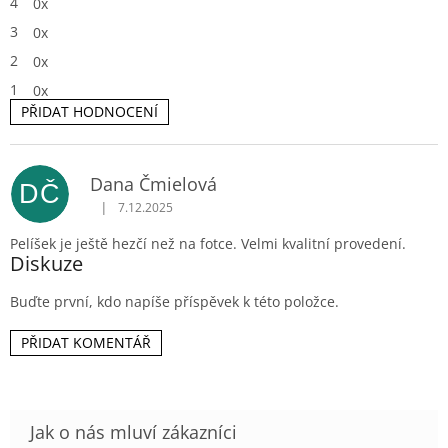
4
0x
5
hvězdiček.
3
0x
2
0x
1
0x
PŘIDAT HODNOCENÍ
V
Dana Čmielová
DČ
ý
|
7.12.2025
p
Hodnocení produktu je 5 z 5 hvězdiček.
i
Pelíšek je ještě hezčí než na fotce. Velmi kvalitní provedení.
s
Diskuze
h
o
Buďte první, kdo napíše příspěvek k této položce.
d
n
o
PŘIDAT KOMENTÁŘ
c
e
n
í