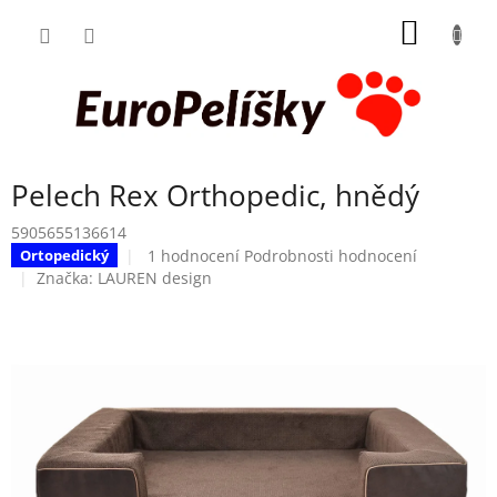
Přejít
NÁKUP
na
obsah
KOŠÍK
Pelech Rex Orthopedic, hnědý
5905655136614
Průměrné
1 hodnocení
Podrobnosti hodnocení
Ortopedický
hodnocení
Značka:
LAUREN design
produktu
je
5,0
z
5
hvězdiček.