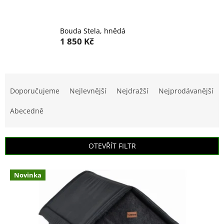
Bouda Stela, hnědá
1 850 Kč
Ř
a
Doporučujeme
Nejlevnější
Nejdražší
Nejprodávanější
z
e
Abecedně
n
í
p
OTEVŘÍT FILTR
r
o
V
d
Novinka
ý
u
p
k
i
t
s
ů