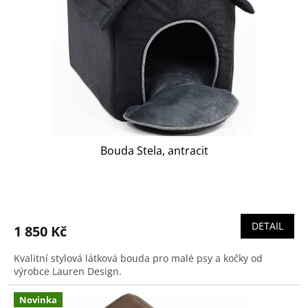
p
r
o
d
u
k
t
ů
Bouda Stela, antracit
DETAIL
1 850 Kč
Kvalitní stylová látková bouda pro malé psy a kočky od
výrobce Lauren Design.
Novinka