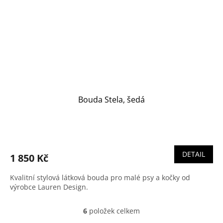
Bouda Stela, šedá
DETAIL
1 850 Kč
Kvalitní stylová látková bouda pro malé psy a kočky od
výrobce Lauren Design.
6
položek celkem
O