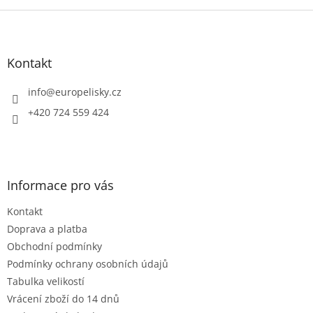
v
l
Z
á
á
d
p
a
a
Kontakt
c
t
í
í
info
@
europelisky.cz
p
r
+420 724 559 424
v
k
y
v
ý
Informace pro vás
p
i
Kontakt
s
u
Doprava a platba
Obchodní podmínky
Podmínky ochrany osobních údajů
Tabulka velikostí
Vrácení zboží do 14 dnů