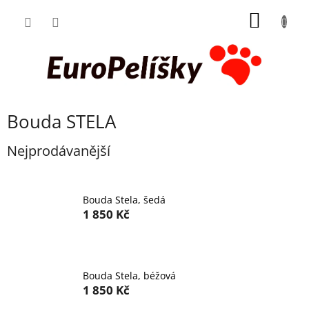
Přejít
NÁKUP
na
obsah
KOŠÍK
Bouda STELA
Nejprodávanější
Bouda Stela, šedá
1 850 Kč
Bouda Stela, béžová
1 850 Kč