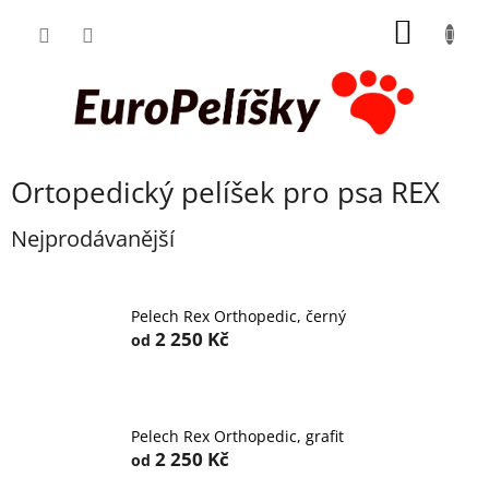
Přejít
NÁKUP
na
obsah
KOŠÍK
Ortopedický pelíšek pro psa REX
Nejprodávanější
Pelech Rex Orthopedic, černý
2 250 Kč
od
Pelech Rex Orthopedic, grafit
2 250 Kč
od