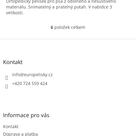
Ortopedický pelíšek pro psa z odolného a nešustivého
materiálu. Snímatelný a pratelný potah. V nabídce 3
velikosti.
6
položek celkem
O
v
l
Z
á
á
d
p
a
a
Kontakt
c
t
í
í
info
@
europelisky.cz
p
r
+420 724 559 424
v
k
y
v
ý
Informace pro vás
p
i
Kontakt
s
u
Doprava a platba