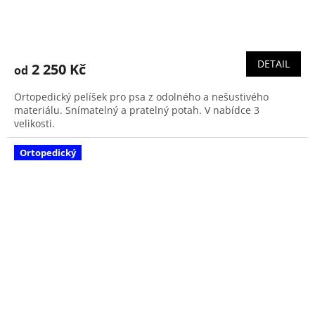
Průměrné
hodnocení
produktu
DETAIL
2 250 Kč
od
je
5,0
Ortopedický pelíšek pro psa z odolného a nešustivého
z
materiálu. Snímatelný a pratelný potah. V nabídce 3
5
velikosti.
hvězdiček.
Ortopedický