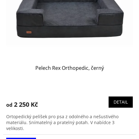
p
r
o
d
u
k
t
ů
Pelech Rex Orthopedic, černý
DETAIL
2 250 Kč
od
Ortopedický pelíšek pro psa z odolného a nešustivého
materiálu. Snímatelný a pratelný potah. V nabídce 3
velikosti.