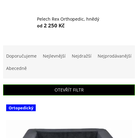
Pelech Rex Orthopedic, hnědý
2 250 Kč
od
Ř
a
Doporučujeme
Nejlevnější
Nejdražší
Nejprodávanější
z
e
Abecedně
n
í
p
OTEVŘÍT FILTR
r
o
V
d
Ortopedický
ý
u
p
k
i
t
s
ů