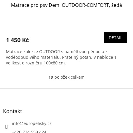
Matrace pro psy Demi OUTDOOR-COMFORT, šedá
DETAIL
1 450 Kč
Matrace kolekce OUTDOOR s paměťovou pěnou a z
voděodpudivého materiálu. Pratelný potah. V nabídce 1
velikost o rozměru 100x80 cm.
19
položek celkem
O
v
l
Z
á
á
d
p
a
a
Kontakt
c
t
í
í
info
@
europelisky.cz
p
r
+420 724 559 424