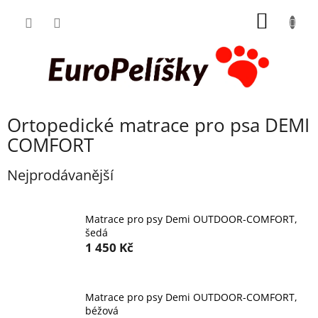
Přejít
NÁKUP
na
obsah
KOŠÍK
Ortopedické matrace pro psa DEMI
COMFORT
Nejprodávanější
Matrace pro psy Demi OUTDOOR-COMFORT,
šedá
1 450 Kč
Matrace pro psy Demi OUTDOOR-COMFORT,
béžová