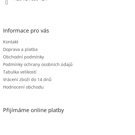
v
k
y
v
ý
Informace pro vás
p
i
Kontakt
s
u
Doprava a platba
Obchodní podmínky
Podmínky ochrany osobních údajů
Tabulka velikostí
Vrácení zboží do 14 dnů
Hodnocení obchodu
Přijímáme online platby