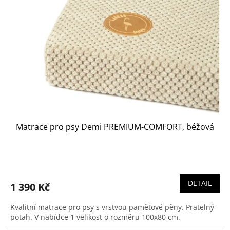
t
s
ů
p
r
o
d
u
k
t
ů
Matrace pro psy Demi PREMIUM-COMFORT, béžová
DETAIL
1 390 Kč
Kvalitní matrace pro psy s vrstvou paměťové pěny. Pratelný
potah. V nabídce 1 velikost o rozměru 100x80 cm.