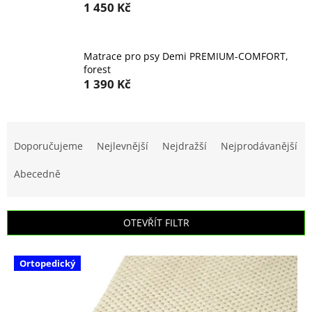
1 450 Kč
Matrace pro psy Demi PREMIUM-COMFORT,
forest
1 390 Kč
Ř
a
Doporučujeme
Nejlevnější
Nejdražší
Nejprodávanější
z
e
Abecedně
n
í
p
OTEVŘÍT FILTR
r
o
V
d
Ortopedický
ý
u
p
k
i