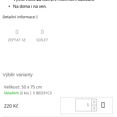
Na doma i na ven.
Detailní informace
ZEPTAT SE
SDÍLET
Velikost: 50 x 75 cm
Skladem
(2 ks)
| S BED31C3
Do 
220 Kč