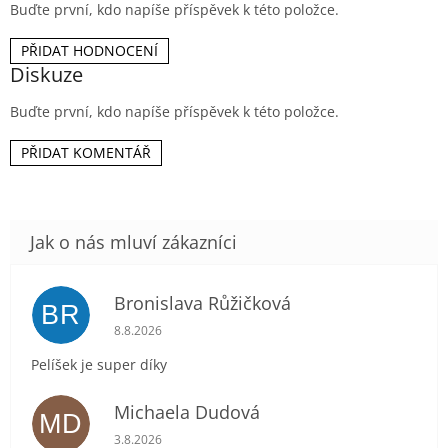
Buďte první, kdo napíše příspěvek k této položce.
PŘIDAT HODNOCENÍ
Diskuze
Buďte první, kdo napíše příspěvek k této položce.
PŘIDAT KOMENTÁŘ
Bronislava Růžičková
BR
Hodnocení obchodu je 5 z 5 hvězdiček.
8.8.2026
Pelíšek je super díky
Michaela Dudová
MD
Hodnocení obchodu je 5 z 5 hvězdiček.
3.8.2026