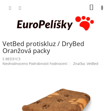
Přejít
NÁKUP
na
obsah
KOŠÍK
VetBed protiskluz / DryBed
Oranžová packy
S BED31C3
Průměrné
Neohodnoceno
Podrobnosti hodnocení
Značka:
VetBed
hodnocení
produktu
je
0,0
z
5
hvězdiček.