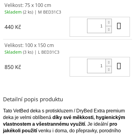
Velikost: 75 x 100 cm
Skladem
(2 ks)
| M BED31C3
Do 
440 Kč
Velikost: 100 x 150 cm
Skladem
(3 ks)
| L BED31C3
Do 
850 Kč
Detailní popis produktu
Tato VetBed deka s protiskluzem / DryBed Extra premium
deka je velmi oblíbená
díky své měkkosti, hygienickým
vlastnostem a všestrannému využití
. Je ideální
pro
jakékoli použití
venku i doma, do přepravky, porodního