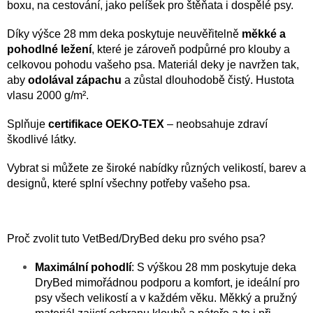
boxu, na cestování, jako pelíšek pro štěňata i dospělé psy.
Díky výšce 28 mm deka poskytuje neuvěřitelně
měkké a
pohodlné ležení
, které je zároveň podpůrné pro klouby a
celkovou pohodu vašeho psa. Materiál deky je navržen tak,
aby
odolával zápachu
a zůstal dlouhodobě čistý. Hustota
vlasu 2000 g/m².
Splňuje
certifikace OEKO-TEX
– neobsahuje zdraví
škodlivé látky.
Vybrat si můžete ze široké nabídky různých velikostí, barev a
designů, které splní všechny potřeby vašeho psa.
Proč zvolit tuto VetBed/DryBed deku pro svého psa?
Maximální pohodlí
: S výškou 28 mm poskytuje deka
DryBed mimořádnou podporu a komfort, je ideální pro
psy všech velikostí a v každém věku. Měkký a pružný