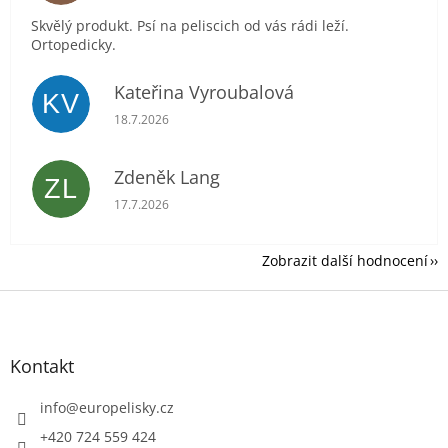
Skvělý produkt. Psí na peliscich od vás rádi leží.
Ortopedicky.
Kateřina Vyroubalová
KV
Hodnocení obchodu je 5 z 5 hvězdiček.
18.7.2026
Zdeněk Lang
ZL
Hodnocení obchodu je 5 z 5 hvězdiček.
17.7.2026
Zobrazit další hodnocení
Z
á
p
a
Kontakt
t
í
info
@
europelisky.cz
+420 724 559 424