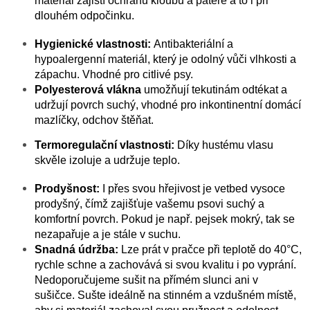
materiál zajistí ochranu kloubů a páteře a to i při
dlouhém odpočinku.
Hygienické vlastnosti:
Antibakteriální a
hypoalergenní materiál, který je odolný vůči vlhkosti a
zápachu. Vhodné pro citlivé psy.
Polyesterová vlákna
umožňují tekutinám odtékat a
udržují povrch suchý, vhodné pro inkontinentní domácí
mazlíčky, odchov štěňat.
Termoregulační vlastnosti:
Díky hustému vlasu
skvěle izoluje a udržuje teplo.
Prodyšnost:
I přes svou hřejivost je vetbed vysoce
prodyšný, čímž zajišťuje vašemu psovi suchý a
komfortní povrch. Pokud je např. pejsek mokrý, tak se
nezapařuje a je stále v suchu.
Snadná údržba:
Lze prát v pračce při teplotě do 40°C,
rychle schne a zachovává si svou kvalitu i po vyprání.
Nedoporučujeme sušit na přímém slunci ani v
sušičce.
Sušte ideálně na stinném a vzdušném místě,