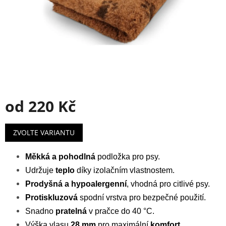
od
220 Kč
Měrná
ZVOLTE VARIANTU
cena:
Měkká a pohodlná
podložka pro psy.
Udržuje
teplo
díky izolačním vlastnostem.
Prodyšná a hypoalergenní
, vhodná pro citlivé psy.
Protiskluzová
spodní vrstva pro bezpečné použití.
Snadno
pratelná
v pračce do 40 °C.
Výška vlasu
28 mm
pro maximální
komfort.