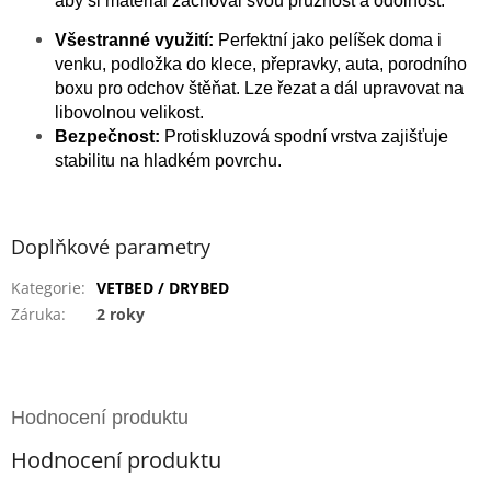
aby si materiál zachoval svou pružnost a odolnost.
Všestranné využití:
Perfektní jako pelíšek doma i
venku, podložka do klece, přepravky, auta, porodního
boxu pro odchov štěňat. Lze řezat a dál upravovat na
libovolnou velikost.
Bezpečnost:
Protiskluzová spodní vrstva zajišťuje
stabilitu na hladkém povrchu.
Doplňkové parametry
Kategorie
:
VETBED / DRYBED
Záruka
:
2 roky
Hodnocení produktu