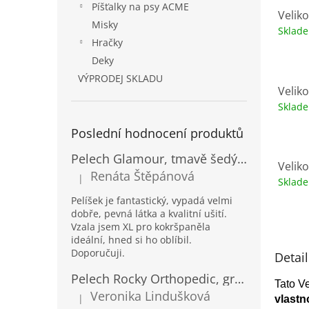
Píšťalky na psy ACME
Veliko
Misky
Sklad
Hračky
Deky
VÝPRODEJ SKLADU
Veliko
Sklad
Poslední hodnocení produktů
Pelech Glamour, tmavě šedý Inari
Veliko
Renáta Štěpánová
|
Sklad
Hodnocení produktu je 5 z 5 hvězdiček.
Pelíšek je fantastický, vypadá velmi
dobře, pevná látka a kvalitní ušití.
Vzala jsem XL pro kokršpaněla
ideální, hned si ho oblíbil.
Doporučuji.
Detai
Pelech Rocky Orthopedic, grafit
Tato V
Veronika Lindušková
|
vlastn
Hodnocení produktu je 5 z 5 hvězdiček.