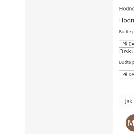
Hodn
Buďte p
PŘID
Disk
Buďte p
PŘID