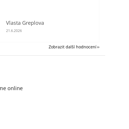
Vlasta Greplova
Hodnocení obchodu je 5 z 5 hvězdiček.
21.6.2026
Zobrazit další hodnocení
me online