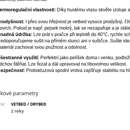
ermoregulační vlastnosti:
Díky hustému vlasu skvěle izoluje a
rodyšnost:
I přes svou hřejivost je vetbed vysoce prodyšný, č
ovrch. Pokud je např. pejsek mokrý, tak se nezapařuje a je stál
nadná údržba:
Lze prát v pračce při teplotě do 40°C, rychle sc
edoporučujeme sušit na přímém slunci ani v sušičce.
Sušte ide
ateriál zachoval svou pružnost a odolnost.
šestranné využití:
Perfektní jako pelíšek doma i venku, podlož
dchov štěňat. Lze řezat a dál upravovat na libovolnou velikost.
ezpečnost:
Protiskluzová spodní vrstva zajišťuje stabilitu na 
kové parametry
ie
:
VETBED / DRYBED
2 roky