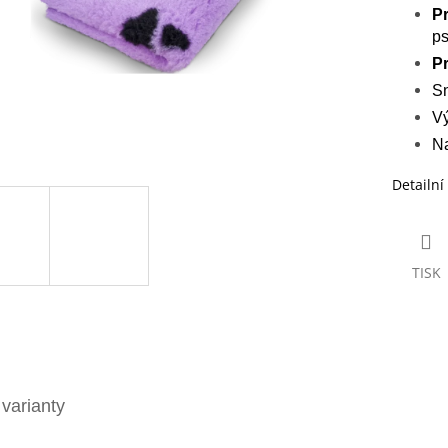
P
ps
Pr
S
Vý
Na
Detailní
TISK