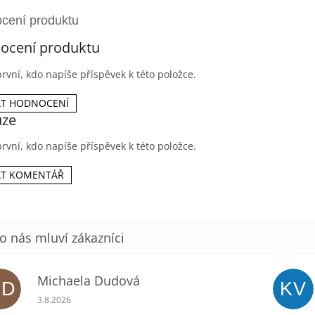
ocení produktu
rvní, kdo napíše příspěvek k této položce.
AT HODNOCENÍ
uze
rvní, kdo napíše příspěvek k této položce.
AT KOMENTÁŘ
Michaela Dudová
MD
KV
Hodnocení obchodu je 5 z 5 hvězdiček.
3.8.2026