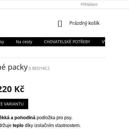
PODMÍNKY OCHRANY OSOBNÍCH ÚDAJŮ
Přihlášení
TABULKA VELIKOSTÍ
NÁKUPNÍ
Prázdný košík
KOŠÍK
sy
Na cesty
CHOVATELSKÉ POTŘEBY
VÝPRODEJ SK
né packy
S BED14C2
220 Kč
TE VARIANTU
ěkká a pohodlná
podložka pro psy.
ržuje
teplo
díky izolačním vlastnostem.