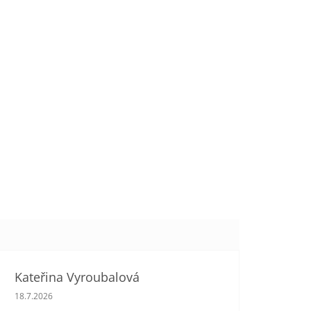
Kateřina Vyroubalová
Hodnocení obchodu je 5 z 5 hvězdiček.
18.7.2026