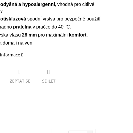
rodyšná a hypoalergenní
, vhodná pro citlivé
y.
otiskluzová
spodní vrstva pro bezpečné použití.
nadno
pratelná
v pračce do 40 °C.
ška vlasu
28 mm
pro maximální
komfort.
 doma i na ven.
 informace
ZEPTAT SE
SDÍLET