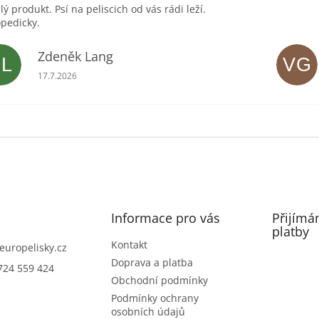
lý produkt. Psí na peliscich od vás rádi leží.
pedicky.
Zdeněk Lang
ZL
VG
Hodnocení obchodu je 5 z 5 hvězdiček.
17.7.2026
Informace pro vás
Přijímá
platby
Kontakt
europelisky.cz
Doprava a platba
724 559 424
Obchodní podmínky
Podmínky ochrany
osobních údajů