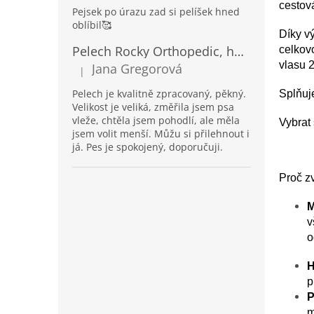
cestová
Pejsek po úrazu zad si pelíšek hned
oblíbil🥰
Díky v
Pelech Rocky Orthopedic, hnědý
celkov
vlasu 
Jana Gregorová
|
Hodnocení produktu je 5 z 5 hvězdiček.
Pelech je kvalitně zpracovaný, pěkný.
Splňuj
Velikost je veliká, změřila jsem psa
vleže, chtěla jsem pohodlí, ale měla
Vybrat 
jsem volit menší. Můžu si přilehnout i
já. Pes je spokojený, doporučuji.
Proč z
M
v
o
H
p
P
m