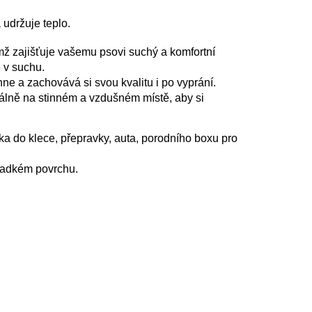
 udržuje teplo.
ímž zajišťuje vašemu psovi suchý a komfortní
e v suchu.
hne a zachovává si svou kvalitu i po vyprání.
álně na stinném a vzdušném místě, aby si
ka do klece, přepravky, auta, porodního boxu pro
hladkém povrchu.