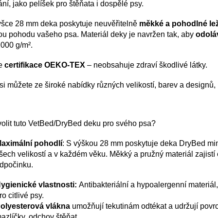
ní, jako pelíšek pro štěňata i dospělé psy.
ýšce 28 mm deka poskytuje neuvěřitelně
měkké a pohodlné le
ou pohodu vašeho psa. Materiál deky je navržen tak, aby
odolá
2000 g/m².
e
certifikace OEKO-TEX
– neobsahuje zdraví škodlivé látky.
si můžete ze široké nabídky různých velikostí, barev a designů
volit tuto VetBed/DryBed deku pro svého psa?
aximální pohodlí
: S výškou 28 mm poskytuje deka DryBed mim
šech velikostí a v každém věku. Měkký a pružný materiál zajistí
dpočinku.
ygienické vlastnosti:
Antibakteriální a hypoalergenní materiál
ro citlivé psy.
olyesterová vlákna
umožňují tekutinám odtékat a udržují povr
azlíčky, odchov štěňat.