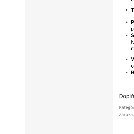
T
P
p
S
N
m
V
o
B
Doplň
Kategor
Záruka
: