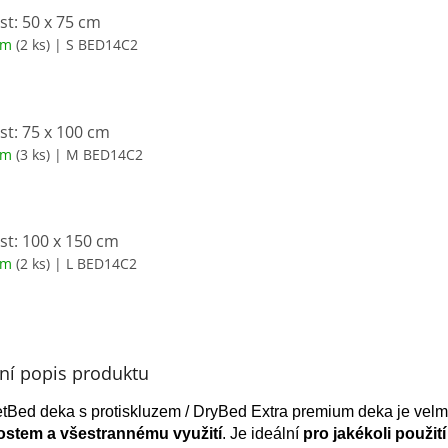
st: 50 x 75 cm
em
(2 ks)
| S BED14C2
st: 75 x 100 cm
em
(3 ks)
| M BED14C2
st: 100 x 150 cm
em
(2 ks)
| L BED14C2
lní popis produktu
etBed deka s protiskluzem / DryBed Extra premium deka je velm
ostem a všestrannému využití
. Je ideální
pro jakékoli použití