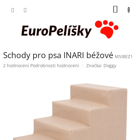
Přejít
NÁKUP
na
obsah
KOŠÍK
Schody pro psa INARI béžové
MSIBEZ1
Průměrné
2 hodnocení
Podrobnosti hodnocení
Značka:
Doggy
hodnocení
produktu
je
5,0
z
5
hvězdiček.