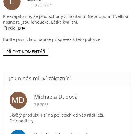
L
n
|
27.2.2021
o
Hodnocení produktu je 5 z 5 hvězdiček.
c
Překvapilo mě, že jsou schody z molitanu. Nebudou mít velkou
e
nosnost. Jsou lehoucke. Látka kvalitní.
n
Diskuze
í
Buďte první, kdo napíše příspěvek k této položce.
PŘIDAT KOMENTÁŘ
Michaela Dudová
MD
Hodnocení obchodu je 5 z 5 hvězdiček.
3.8.2026
Skvělý produkt. Psí na peliscich od vás rádi leží.
Ortopedicky.