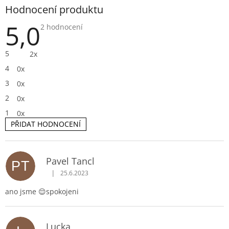
Hodnocení produktu
5,0
Průměrné
2 hodnocení
hodnocení
produktu
je
5
2x
5,0
z
4
0x
5
hvězdiček.
3
0x
2
0x
1
0x
PŘIDAT HODNOCENÍ
V
Pavel Tancl
PT
ý
|
25.6.2023
p
Hodnocení produktu je 5 z 5 hvězdiček.
i
ano jsme 😌spokojeni
s
h
o
d
Lucka