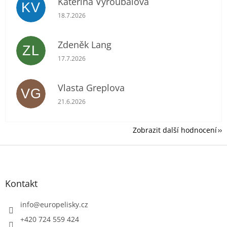
Kateřina Vyroubalová
KV
Hodnocení obchodu je 5 z 5 hvězdiček.
18.7.2026
Zdeněk Lang
ZL
Hodnocení obchodu je 5 z 5 hvězdiček.
17.7.2026
Vlasta Greplova
VG
Hodnocení obchodu je 5 z 5 hvězdiček.
21.6.2026
Zobrazit další hodnocení
Z
á
p
a
Kontakt
t
í
info
@
europelisky.cz
+420 724 559 424