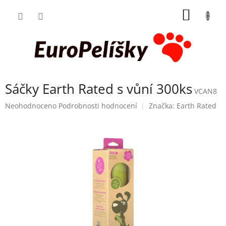
Přejít
NÁKUP
na
obsah
KOŠÍK
Sáčky Earth Rated s vůní 300ks
VCAN8
Průměrné
Neohodnoceno
Podrobnosti hodnocení
Značka:
Earth Rated
hodnocení
produktu
je
0,0
z
5
hvězdiček.