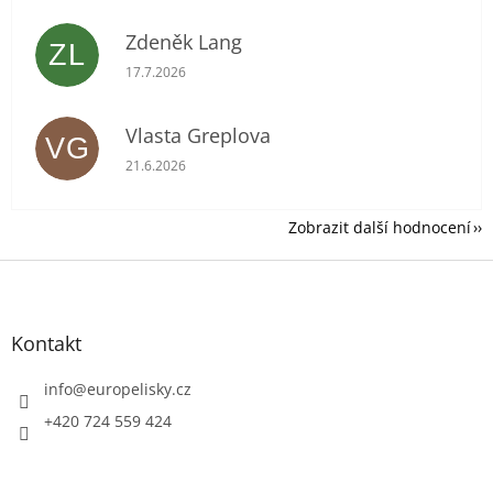
Zdeněk Lang
ZL
Hodnocení obchodu je 5 z 5 hvězdiček.
17.7.2026
Vlasta Greplova
VG
Hodnocení obchodu je 5 z 5 hvězdiček.
21.6.2026
Zobrazit další hodnocení
Z
á
p
a
Kontakt
t
í
info
@
europelisky.cz
+420 724 559 424