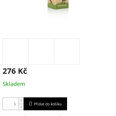
276 Kč
Měrná
Skladem
cena:
Přidat do košíku