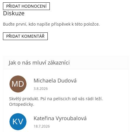
PŘIDAT HODNOCENÍ
Diskuze
Buďte první, kdo napíše příspěvek k této položce.
PŘIDAT KOMENTÁŘ
Michaela Dudová
MD
Hodnocení obchodu je 5 z 5 hvězdiček.
3.8.2026
Skvělý produkt. Psí na peliscich od vás rádi leží.
Ortopedicky.
Kateřina Vyroubalová
KV
Hodnocení obchodu je 5 z 5 hvězdiček.
18.7.2026