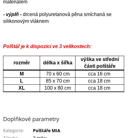
materiálem
- výplň -
drcená polyuretanová pěna smíchaná se
silikonovým vláknem
Polštář je k dispozici ve 3 velikostech:
výška ve střední
rozměr
délka x šířka
části polštáře
M
70 x 60 cm
cca 16 cm
L
85 x 70 cm
cca 18 cm
XL
100 x 80 cm
cca 18 cm
Doplňkové parametry
Kategorie
:
Polštáře MIA
Záruka
:
2 roky