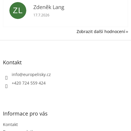
Zdeněk Lang
ZL
Hodnocení obchodu je 5 z 5 hvězdiček.
17.7.2026
Zobrazit další hodnocení
Z
á
p
a
Kontakt
t
í
info
@
europelisky.cz
+420 724 559 424
Informace pro vás
Kontakt