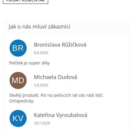
Bronislava Růžičková
BR
Hodnocení obchodu je 5 z 5 hvězdiček.
8.8.2026
Pelíšek je super díky
Michaela Dudová
MD
Hodnocení obchodu je 5 z 5 hvězdiček.
3.8.2026
Skvělý produkt. Psí na peliscich od vás rádi leží.
Ortopedicky.
Kateřina Vyroubalová
KV
Hodnocení obchodu je 5 z 5 hvězdiček.
18.7.2026