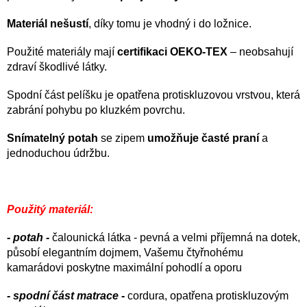
Materiál nešustí
, díky tomu je vhodný i do ložnice.
Použité materiály mají
certifikaci OEKO-TEX
– neobsahují
zdraví škodlivé látky.
Spodní část pelíšku je opatřena protiskluzovou vrstvou, která
zabrání pohybu po kluzkém povrchu.
Snímatelný potah
se zipem
umožňuje časté praní
a
jednoduchou údržbu.
Použitý materiál:
- potah -
čalounická látka - pevná a velmi příjemná na dotek,
působí elegantním dojmem, Vašemu čtyřnohému
kamarádovi poskytne maximální pohodlí a oporu
- spodní část matrace -
cordura, opatřena protiskluzovým