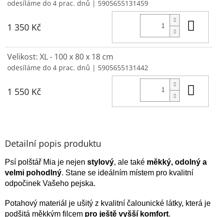
odesíláme do 4 prac. dnů
| 5905655131459
Do 
1 350 Kč
Velikost: XL - 100 x 80 x 18 cm
odesíláme do 4 prac. dnů
| 5905655131442
Do 
1 550 Kč
Detailní popis produktu
Psí polštář Mia je nejen
stylový
, ale také
měkký, odolný a
velmi pohodlný
. Stane se ideálním místem pro kvalitní
odpočinek Vašeho pejska.
Potahový materiál je ušitý z kvalitní čalounické látky, která je
podšitá měkkým filcem
pro ještě vyšší komfort
.