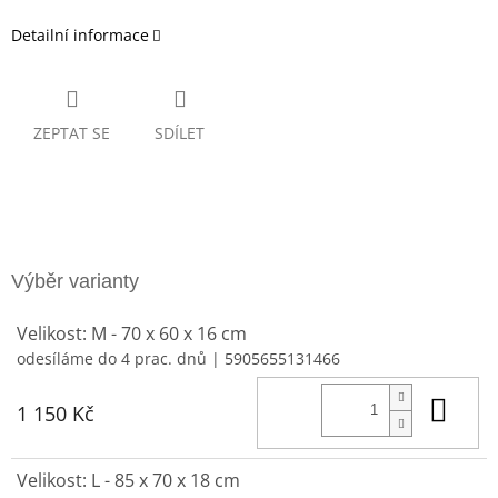
Detailní informace
ZEPTAT SE
SDÍLET
Velikost: M - 70 x 60 x 16 cm
odesíláme do 4 prac. dnů
| 5905655131466
Do 
1 150 Kč
Velikost: L - 85 x 70 x 18 cm