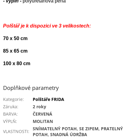
- výplň -
polyuretanová pěna
Polštář je k dispozici ve 3 velikostech:
70 x 50 cm
85 x 65 cm
100 x 80 cm
Doplňkové parametry
Kategorie
:
Polštáře FRIDA
Záruka
:
2 roky
BARVA
:
ČERVENÁ
VÝPLŇ
:
MOLITAN
SNÍMATELNÝ POTAH, SE ZIPEM, PRATELNÝ
VLASTNOSTI
:
POTAH, SNADNÁ ÚDRŽBA