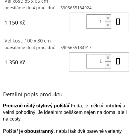
Velikost: 85 x 65 cm
odesíláme do 4 prac. dnů
| 5905655134924
Do 
1 150 Kč
Velikost: 100 x 80 cm
odesíláme do 4 prac. dnů
| 5905655134917
Do 
1 350 Kč
Detailní popis produktu
Precizně ušitý stylový
polštář
Frida, je měkký,
odolný
a
velmi pohodlný. Je ideálním pelíškem nejen na doma, ale i
na cesty.
Polštář je
oboustranný
, nabízí tak dvě barevné varianty.