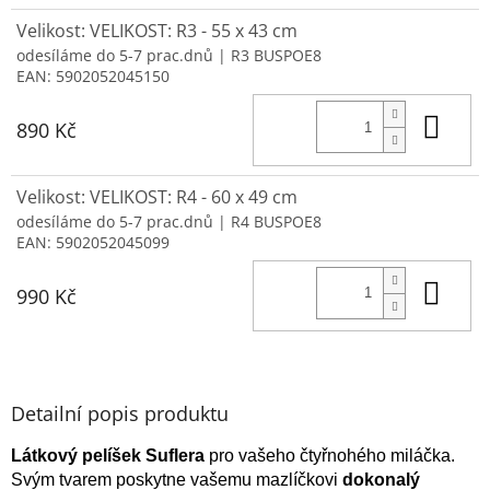
Velikost: VELIKOST: R3 - 55 x 43 cm
odesíláme do 5-7 prac.dnů
| R3 BUSPOE8
EAN:
5902052045150
Do 
890 Kč
Velikost: VELIKOST: R4 - 60 x 49 cm
odesíláme do 5-7 prac.dnů
| R4 BUSPOE8
EAN:
5902052045099
Do 
990 Kč
Detailní popis produktu
Látkový pelíšek Suflera
pro vašeho čtyřnohého miláčka.
Svým tvarem poskytne vašemu mazlíčkovi
dokonalý