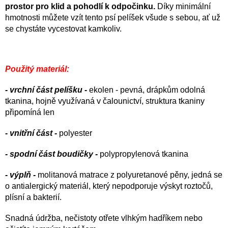
prostor pro klid a pohodlí k odpočinku.
Díky minimální
hmotnosti můžete vzít tento psí pelíšek všude s sebou, ať už
se chystáte vycestovat kamkoliv.
Použitý materiál:
- vrchní část pelíšku -
ekolen -
pevná, drápkům odolná
tkanina, hojně využívaná v čalounictví, struktura tkaniny
připomíná len
- vnitřní část -
polyester
- spodní část boudičky -
polypropylenová tkanina
- výplň -
molitanová matrace z polyuretanové pěny, jedná se
o antialergický materiál, který nepodporuje výskyt roztočů,
plísní a bakterií.
Snadná údržba, nečistoty otřete vlhkým hadříkem nebo