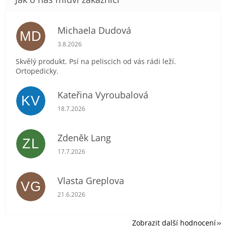
Michaela Dudová
MD
Hodnocení obchodu je 5 z 5 hvězdiček.
3.8.2026
Skvělý produkt. Psí na peliscich od vás rádi leží.
Ortopedicky.
Kateřina Vyroubalová
KV
Hodnocení obchodu je 5 z 5 hvězdiček.
18.7.2026
Zdeněk Lang
ZL
Hodnocení obchodu je 5 z 5 hvězdiček.
17.7.2026
Vlasta Greplova
VG
Hodnocení obchodu je 5 z 5 hvězdiček.
21.6.2026
Zobrazit další hodnocení