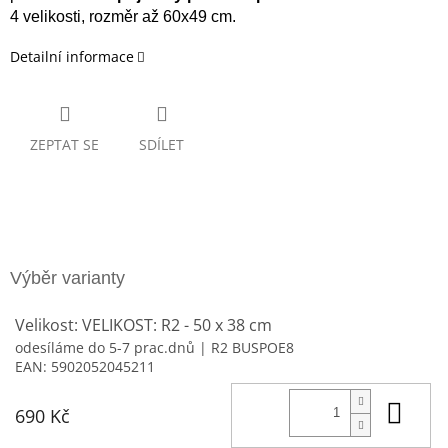
4 velikosti, rozměr až 60x49 cm.
Detailní informace
ZEPTAT SE
SDÍLET
Velikost: VELIKOST: R2 - 50 x 38 cm
odesíláme do 5-7 prac.dnů
| R2 BUSPOE8
EAN:
5902052045211
Do 
690 Kč