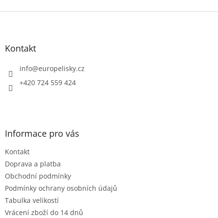
Z
á
p
a
Kontakt
t
í
info
@
europelisky.cz
+420 724 559 424
Informace pro vás
Kontakt
Doprava a platba
Obchodní podmínky
Podmínky ochrany osobních údajů
Tabulka velikostí
Vrácení zboží do 14 dnů