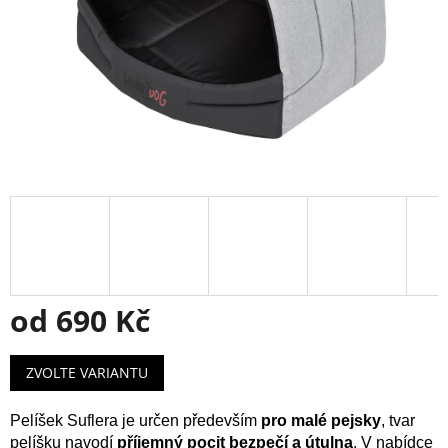
od
690 Kč
Měrná
ZVOLTE VARIANTU
cena:
Pelíšek Suflera je určen především
pro malé pejsky
, tvar
pelíšku navodí
příjemný pocit bezpečí a útulna
. V nabídce