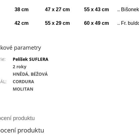
38 cm
47 x 27 cm
55 x 43 cm
.. Bišonek
42 cm
55 x 29 cm
60 x 49 cm
.. Fr. bul
kové parametry
ie
:
Pelíšek SUFLERA
2 roky
HNĚDÁ, BÉŽOVÁ
IÁL
:
CORDURA
MOLITAN
ocení produktu