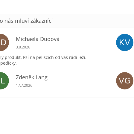
Michaela Dudová
MD
KV
Hodnocení obchodu je 5 z 5 hvězdiček.
3.8.2026
lý produkt. Psí na peliscich od vás rádi leží.
pedicky.
Zdeněk Lang
ZL
VG
Hodnocení obchodu je 5 z 5 hvězdiček.
17.7.2026