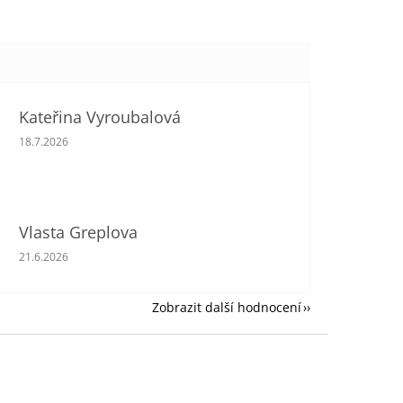
Kateřina Vyroubalová
Hodnocení obchodu je 5 z 5 hvězdiček.
18.7.2026
Vlasta Greplova
Hodnocení obchodu je 5 z 5 hvězdiček.
21.6.2026
Zobrazit další hodnocení