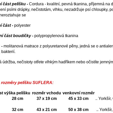
í část pelíšku -
Cordura - kvalitní, pevná tkanina, příjemná na 
ení psími drápky, nečistotám, vlhku, nezadržuje psí chloupky, p
 neroztahuje se
ní část -
polyester
ní část boudičky -
polypropylenová tkanina
 -
molitanová matrace z polyuretanové pěny, jedná se o antialerg
a bakterií.
 údržba, nečistoty otřete vlhkým hadříkem nebo očistíte jemn
 rozměry pelíšku SUFLERA:
st
výška pelíšku
rozměr vchodu
venkovní rozměr
28 cm
37 x 19 cm
45 x 33 cm
.. Yorkšír
32 cm
43 x 21 cm
50 x 38 cm
.. Yorkšír