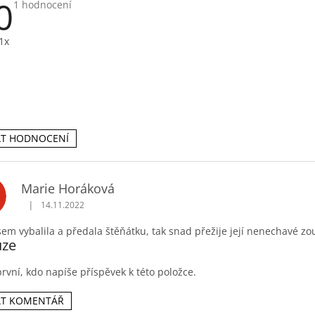
0
Průměrné
1 hodnocení
hodnocení
produktu
je
1x
5,0
z
5
hvězdiček.
AT HODNOCENÍ
Marie Horáková
H
|
14.11.2022
Hodnocení produktu je 5 z 5 hvězdiček.
sem vybalila a předala štěňátku, tak snad přežije její nenechavé zo
uze
rvní, kdo napíše příspěvek k této položce.
AT KOMENTÁŘ