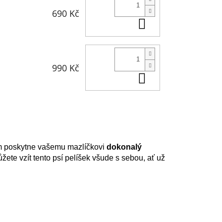
690 Kč
Do košíku
990 Kč
Do košíku
m poskytne vašemu mazlíčkovi
dokonalý
ete vzít tento psí pelíšek všude s sebou, ať už