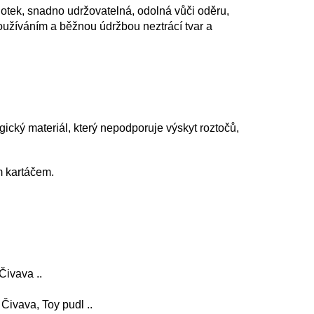
dotek, snadno udržovatelná, odolná vůči oděru,
oužíváním a běžnou údržbou neztrácí tvar a
ický materiál, který nepodporuje výskyt roztočů,
ým kartáčem.
, Čivava ..
, Čivava, Toy pudl ..