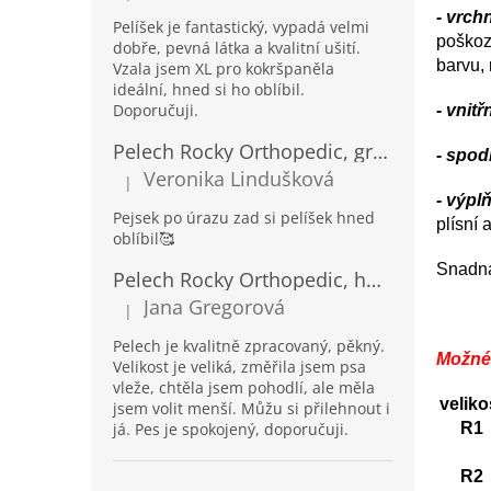
- vrchn
Pelíšek je fantastický, vypadá velmi
poškoz
dobře, pevná látka a kvalitní ušití.
barvu,
Vzala jsem XL pro kokršpaněla
ideální, hned si ho oblíbil.
Doporučuji.
- vnitř
Pelech Rocky Orthopedic, grafit
- spod
Veronika Lindušková
|
Hodnocení produktu je 5 z 5 hvězdiček.
- výplň
Pejsek po úrazu zad si pelíšek hned
plísní 
oblíbil🥰
Snadná
Pelech Rocky Orthopedic, hnědý
Jana Gregorová
|
Hodnocení produktu je 5 z 5 hvězdiček.
Pelech je kvalitně zpracovaný, pěkný.
Možné
Velikost je veliká, změřila jsem psa
vleže, chtěla jsem pohodlí, ale měla
veliko
jsem volit menší. Můžu si přilehnout i
já. Pes je spokojený, doporučuji.
R1
R2