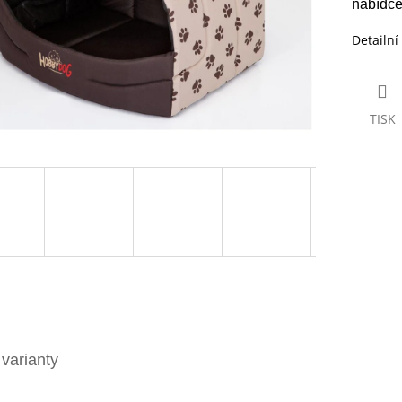
nabídce
Detailní
TISK