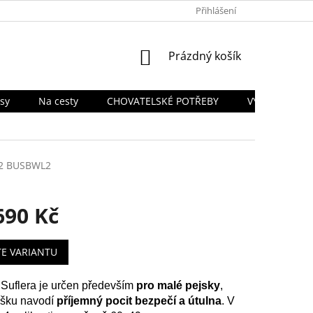
PODMÍNKY OCHRANY OSOBNÍCH ÚDAJŮ
Přihlášení
TABULKA VELIKOSTÍ
NÁKUPNÍ
Prázdný košík
KOŠÍK
sy
Na cesty
CHOVATELSKÉ POTŘEBY
VÝPRODEJ SK
2 BUSBWL2
690 Kč
TE VARIANTU
 Suflera je určen především
pro malé pejsky
,
líšku navodí
příjemný pocit bezpečí a útulna
. V