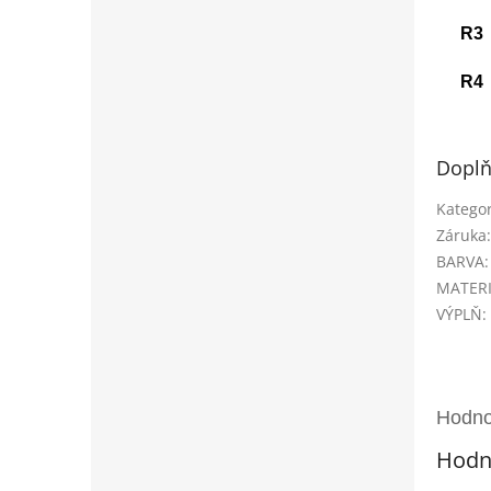
R3
R4
Doplň
Kategor
Záruka
:
BARVA
:
MATER
VÝPLŇ
:
Hodn