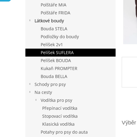
n
Polštáře MIA
e
Polštáře FRIDA
l
Látkové boudy
Bouda STELA
Podložky do boudy
Pelíšek 2v1
Pelíšek SUFLERA
Pelíšek BOUDA
Kukaň PROMPTER
Bouda BELLA
Schody pro psy
Na cesty
Vodítka pro psy
Přepínací vodítka
Stopovací vodítka
Klasická vodítka
Potahy pro psy do auta