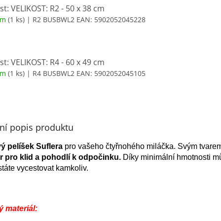
st: VELIKOST: R2 - 50 x 38 cm
em
(1 ks)
| R2 BUSBWL2
EAN:
5902052045228
st: VELIKOST: R4 - 60 x 49 cm
em
(1 ks)
| R4 BUSBWL2
EAN:
5902052045105
lní popis produktu
vý
pelíšek Suflera
pro vašeho čtyřnohého miláčka. Svým tvare
r pro klid a pohodlí k odpočinku.
Díky minimální hmotnosti můž
státe vycestovat kamkoliv.
ý materiál: