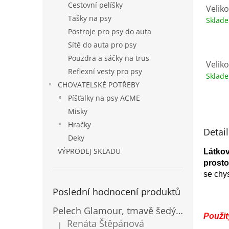
Cestovní pelíšky
Veliko
Tašky na psy
Sklad
Postroje pro psy do auta
Sítě do auta pro psy
Pouzdra a sáčky na trus
Veliko
Reflexní vesty pro psy
Sklad
CHOVATELSKÉ POTŘEBY
Píšťalky na psy ACME
Misky
Hračky
Detai
Deky
VÝPRODEJ SKLADU
Látko
prosto
se chy
Poslední hodnocení produktů
Pelech Glamour, tmavě šedý Inari
Použit
Renáta Štěpánová
|
Hodnocení produktu je 5 z 5 hvězdiček.