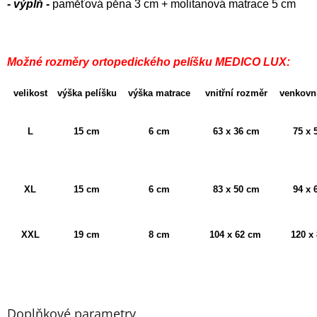
- výplň -
paměťová pěna 3 cm + molitanová matrace 5 cm
Možné rozměry ortopedického pelíšku MEDICO LUX:
velikost
výška pelíšku
výška matrace
vnitřní rozměr
venkovn
L
15 cm
6 cm
63 x 36 cm
75 x 
XL
15 cm
6 cm
83 x 50 cm
94 x 
XXL
19 cm
8 cm
104 x 62 cm
120 x
Doplňkové parametry