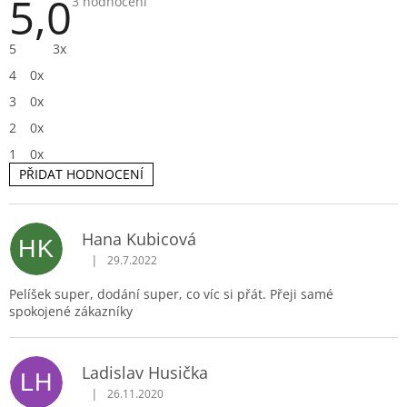
5,0
Průměrné
3 hodnocení
hodnocení
produktu
je
5
3x
5,0
z
4
0x
5
hvězdiček.
3
0x
2
0x
1
0x
PŘIDAT HODNOCENÍ
V
Hana Kubicová
HK
ý
|
29.7.2022
p
Hodnocení produktu je 5 z 5 hvězdiček.
i
Pelíšek super, dodání super, co víc si přát. Přeji samé
s
spokojené zákazníky
h
o
d
n
Ladislav Husička
LH
o
|
26.11.2020
c
Hodnocení produktu je 5 z 5 hvězdiček.