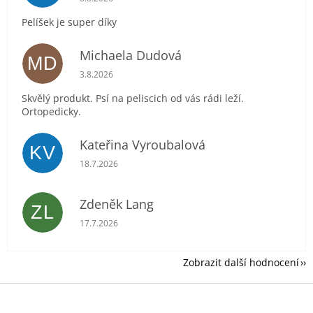
Pelíšek je super díky
Michaela Dudová
MD
Hodnocení obchodu je 5 z 5 hvězdiček.
3.8.2026
Skvělý produkt. Psí na peliscich od vás rádi leží.
Ortopedicky.
Kateřina Vyroubalová
KV
Hodnocení obchodu je 5 z 5 hvězdiček.
18.7.2026
Zdeněk Lang
ZL
Hodnocení obchodu je 5 z 5 hvězdiček.
17.7.2026
Zobrazit další hodnocení
Z
á