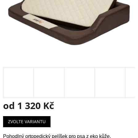
od
1 320 Kč
Měrná
ZVOLTE VARIANTU
cena:
Pohodlný ortopedický pelíšek pro psa z eko kůže.