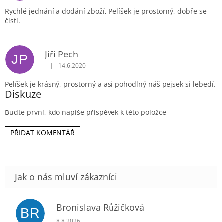
e
Rychlé jednání a dodání zboží, Pelíšek je prostorný, dobře se
n
čistí.
í
Jiří Pech
JP
|
14.6.2020
Hodnocení produktu je 5 z 5 hvězdiček.
Pelíšek je krásný, prostorný a asi pohodlný náš pejsek si lebedí.
Diskuze
Buďte první, kdo napíše příspěvek k této položce.
PŘIDAT KOMENTÁŘ
Bronislava Růžičková
BR
Hodnocení obchodu je 5 z 5 hvězdiček.
8.8.2026