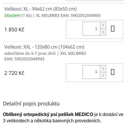
Velikost: XL - 94x62 cm (83x50 cm)
Skladem
(1 ks)
| XL MELBRB3
EAN:
5902052049950
Do 
1 850 Kč
Velikost: XXL - 120x80 cm (104x62 cm)
odesíláme do 5-7 prac.dnů
| XXL MELBRB3
EAN:
5902052049943
Do 
2 720 Kč
Detailní popis produktu
Oblíbený ortopedický psí pelíšek MEDICO
je k dostání ve
3 velikostech a několika barevných provedeních.