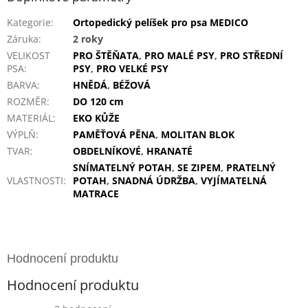
Kategorie
:
Ortopedický pelíšek pro psa MEDICO
Záruka
:
2 roky
VELIKOST
PRO ŠTĚŇATA
,
PRO MALÉ PSY
,
PRO STŘEDNÍ
PSA
:
PSY
,
PRO VELKÉ PSY
BARVA
:
HNĚDÁ
,
BÉŽOVÁ
ROZMĚR
:
DO 120 cm
MATERIÁL
:
EKO KŮŽE
VÝPLŇ
:
PAMĚŤOVÁ PĚNA
,
MOLITAN BLOK
TVAR
:
OBDELNÍKOVÉ
,
HRANATÉ
SNÍMATELNÝ POTAH
,
SE ZIPEM
,
PRATELNÝ
VLASTNOSTI
:
POTAH
,
SNADNÁ ÚDRŽBA
,
VYJÍMATELNÁ
MATRACE
Hodnocení produktu