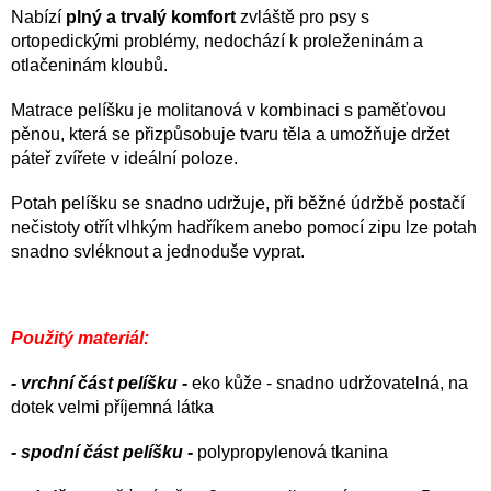
Nabízí
plný a trvalý komfort
zvláště pro psy s
ortopedickými problémy, nedochází k proleženinám a
otlačeninám kloubů.
Matrace pelíšku je molitanová v kombinaci s paměťovou
pěnou, která se přizpůsobuje tvaru těla a umožňuje držet
páteř zvířete v ideální poloze.
Potah pelíšku se snadno udržuje, při běžné údržbě postačí
nečistoty otřít vlhkým hadříkem anebo pomocí zipu lze potah
snadno svléknout a jednoduše vyprat.
Použitý materiál:
- vrchní část pelíšku -
eko kůže
- snadno udržovatelná, na
dotek velmi příjemná látka
- spodní část pelíšku -
polypropylenová tkanina