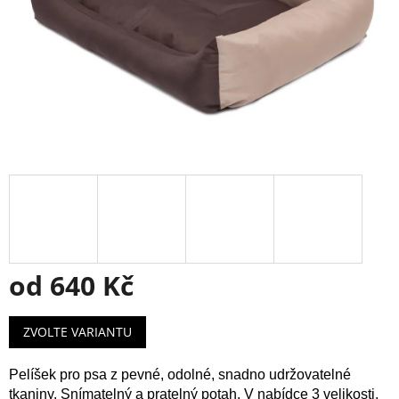
od
640 Kč
Měrná
ZVOLTE VARIANTU
cena:
Pelíšek pro psa z pevné, odolné, snadno udržovatelné
tkaniny.
Snímatelný a pratelný potah.
V nabídce 3 velikosti,