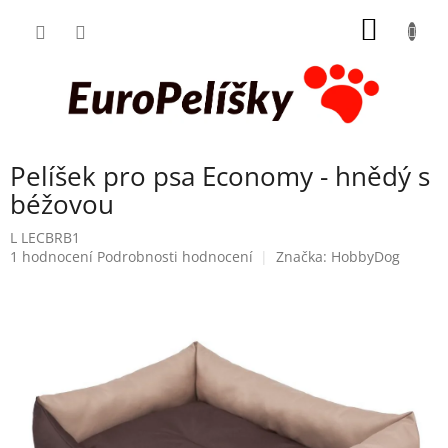
Přejít
NÁKUP
na
obsah
KOŠÍK
Pelíšek pro psa Economy - hnědý s
béžovou
L LECBRB1
Průměrné
1 hodnocení
Podrobnosti hodnocení
Značka:
HobbyDog
hodnocení
produktu
je
5,0
z
5
hvězdiček.