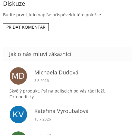
Diskuze
h
o
Buďte první, kdo napíše příspěvek k této položce.
d
n
o
PŘIDAT KOMENTÁŘ
c
e
n
í
Michaela Dudová
MD
Hodnocení obchodu je 5 z 5 hvězdiček.
3.8.2026
Skvělý produkt. Psí na peliscich od vás rádi leží.
Ortopedicky.
Kateřina Vyroubalová
KV
Hodnocení obchodu je 5 z 5 hvězdiček.
18.7.2026