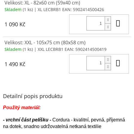
Velikost: XL - 82x60 cm (59x40 cm)
Skladem
(1 ks)
| XL LECBRB1
EAN:
5902414500426
Do 
1 090 Kč
Velikost: XXL - 105x75 cm (80x58 cm)
Skladem
(1 ks)
| XXL LECBRB1
EAN:
5902414500419
Do 
1 490 Kč
Detailní popis produktu
Použitý materiál:
- vrchní část pelíšku -
Cordura - kvalitní, pevná, příjemná
na dotek, snadno udržovatelná netkaná textilie