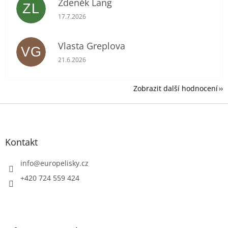
Zdeněk Lang
ZL
Hodnocení obchodu je 5 z 5 hvězdiček.
17.7.2026
Vlasta Greplova
VG
Hodnocení obchodu je 5 z 5 hvězdiček.
21.6.2026
Zobrazit další hodnocení
Z
á
p
a
Kontakt
t
í
info
@
europelisky.cz
+420 724 559 424