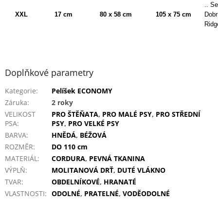
.. Se
XXL
17 cm
80 x 58 cm
105 x 75 cm
Dobr
Ridg
Doplňkové parametry
Kategorie
:
Pelíšek ECONOMY
Záruka
:
2 roky
VELIKOST
PRO ŠTĚŇATA
,
PRO MALÉ PSY
,
PRO STŘEDNÍ
PSA
:
PSY
,
PRO VELKÉ PSY
BARVA
:
HNĚDÁ
,
BÉŽOVÁ
ROZMĚR
:
DO 110 cm
MATERIÁL
:
CORDURA
,
PEVNÁ TKANINA
VÝPLŇ
:
MOLITANOVÁ DRŤ
,
DUTÉ VLÁKNO
TVAR
:
OBDELNÍKOVÉ
,
HRANATÉ
VLASTNOSTI
:
ODOLNÉ
,
PRATELNÉ
,
VODĚODOLNÉ