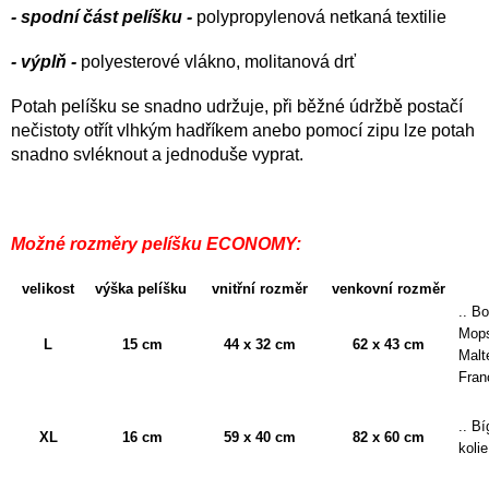
- spodní část pelíšku -
polypropylenová netkaná textilie
- výplň -
polyesterové vlákno, molitanová drť
Potah pelíšku se snadno udržuje, při běžné údržbě postačí
nečistoty otřít vlhkým hadříkem anebo pomocí zipu lze potah
snadno svléknout a jednoduše vyprat.
Možné rozměry pelíšku ECONOMY:
velikost
výška pelíšku
vnitřní rozměr
venkovní rozměr
.. B
Mops
L
15 cm
44 x 32 cm
62 x 43 cm
Malt
Fran
.. B
XL
16 cm
59 x 40 cm
82 x 60 cm
kolie