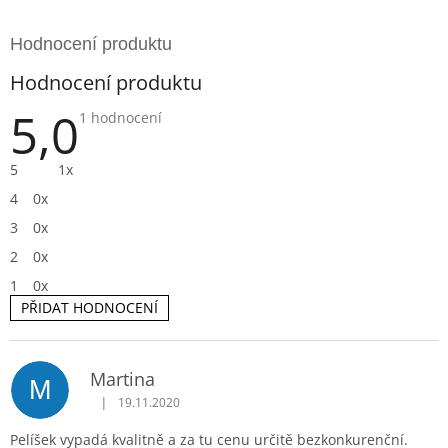
Hodnocení produktu
5,0
Průměrné
1 hodnocení
hodnocení
produktu
je
5
1x
5,0
z
4
0x
5
hvězdiček.
3
0x
2
0x
1
0x
PŘIDAT HODNOCENÍ
V
Martina
M
ý
|
19.11.2020
p
Hodnocení produktu je 5 z 5 hvězdiček.
i
Pelíšek vypadá kvalitně a za tu cenu určitě bezkonkurenční.
s