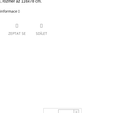
ti, rozměr až 116x78 cm.
 informace
ZEPTAT SE
SDÍLET