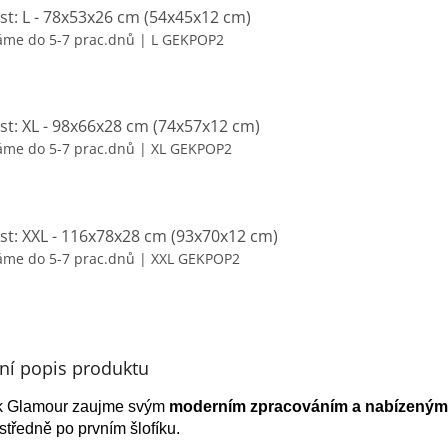
ost: L - 78x53x26 cm (54x45x12 cm)
áme do 5-7 prac.dnů
| L GEKPOP2
ost: XL - 98x66x28 cm (74x57x12 cm)
áme do 5-7 prac.dnů
| XL GEKPOP2
ost: XXL - 116x78x28 cm (93x70x12 cm)
áme do 5-7 prac.dnů
| XXL GEKPOP2
lní popis produktu
k Glamour zaujme svým
moderním zpracováním a nabízeným
středně po prvním šlofíku.