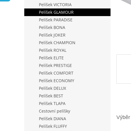
n
Pelíšek VICTORIA
e
Pelíšek GLAMOUR
l
Pelíšek PARADISE
Pelíšek BONA
Pelíšek JOKER
Pelíšek CHAMPION
Pelíšek ROYAL
Pelíšek ELITE
Pelíšek PRESTIGE
Pelíšek COMFORT
Pelíšek ECONOMY
Pelíšek DELUX
Pelíšek BEST
Pelíšek TLAPA
Cestovní pelíšky
Pelíšek DIANA
Pelíšek FLUFFY