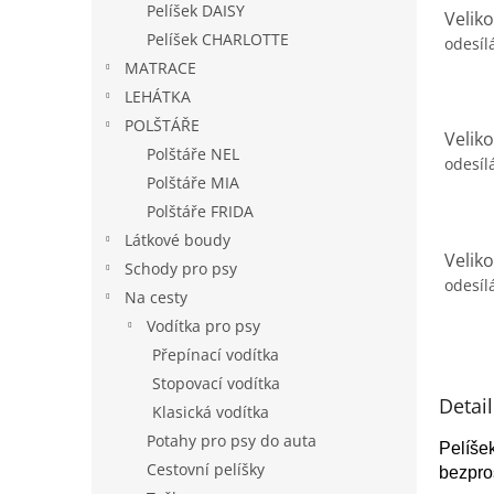
Pelíšek DAISY
Velik
Pelíšek CHARLOTTE
odesíl
MATRACE
LEHÁTKA
POLŠTÁŘE
Velik
Polštáře NEL
odesíl
Polštáře MIA
Polštáře FRIDA
Látkové boudy
Velik
Schody pro psy
odesíl
Na cesty
Vodítka pro psy
Přepínací vodítka
Stopovací vodítka
Detai
Klasická vodítka
Potahy pro psy do auta
Pelíše
Cestovní pelíšky
bezpro