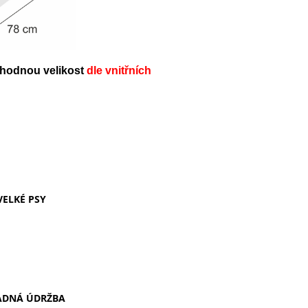
vhodnou velikost
dle
vnitřních
VELKÉ PSY
ADNÁ ÚDRŽBA