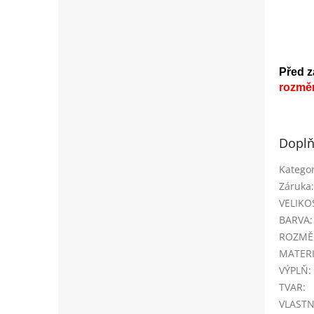
Před z
rozmě
Doplň
Kategor
Záruka
:
VELIKO
BARVA
:
ROZMĚ
MATER
VÝPLŇ
:
TVAR
:
VLASTN