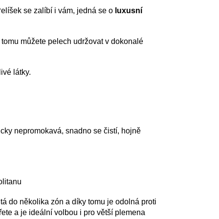
Pelíšek se zalíbí i vám, jedná se o
luxusní
y tomu můžete pelech udržovat v dokonalé
ivé látky.
icky nepromokavá, snadno se čistí, hojně
olitanu
tá do několika zón a díky tomu je odolná proti
ete a je ideální volbou i pro větší plemena