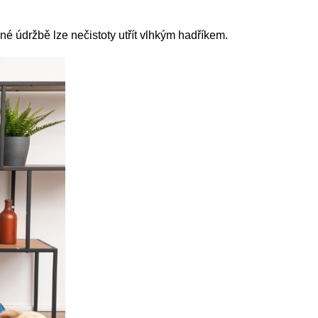
né údržbě lze nečistoty utřít vlhkým hadříkem.