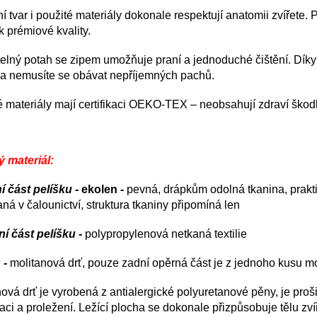
í tvar i použité materiály dokonale respektují anatomii zvířete. 
k prémiové kvality.
elný potah se zipem umožňuje praní a jednoduché čištění. Dík
ě a nemusíte se obávat nepříjemných pachů.
é materiály mají certifikaci OEKO-TEX – neobsahují zdraví škodl
ý materiál:
í část pelíšku -
ekolen -
pevná, drápkům odolná tkanina, prakt
ná v čalounictví, struktura tkaniny připomíná len
ní část pelíšku -
polypropylenová netkaná textilie
 -
molitanová
drť, pouze zadní opěrná část je z jednoho kusu m
ová drť je vyrobená z antialergické polyuretanové pěny, je proši
ci a proležení. Ležící plocha se dokonale přizpůsobuje tělu zvíř