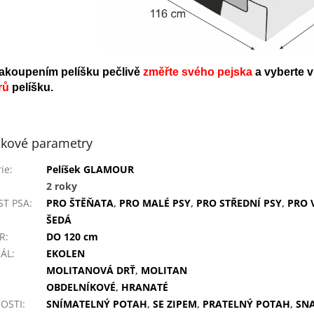
akoupením pelíšku pečlivě
změřte svého pejska
a vyberte 
rů
pelíšku
.
kové parametry
ie
:
Pelíšek GLAMOUR
2 roky
ST PSA
:
PRO ŠTĚŇATA
,
PRO MALÉ PSY
,
PRO STŘEDNÍ PSY
,
PRO 
ŠEDÁ
R
:
DO 120 cm
IÁL
:
EKOLEN
MOLITANOVÁ DRŤ
,
MOLITAN
OBDELNÍKOVÉ
,
HRANATÉ
OSTI
:
SNÍMATELNÝ POTAH
,
SE ZIPEM
,
PRATELNÝ POTAH
,
SN