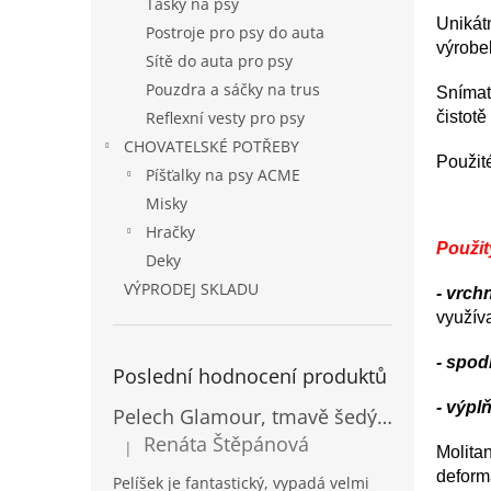
Tašky na psy
Unikátn
Postroje pro psy do auta
výrobe
Sítě do auta pro psy
Pouzdra a sáčky na trus
Snímat
čistot
Reflexní vesty pro psy
CHOVATELSKÉ POTŘEBY
Použit
Píšťalky na psy ACME
Misky
Hračky
Použit
Deky
VÝPRODEJ SKLADU
- vrchn
využíva
- spod
Poslední hodnocení produktů
- výplň
Pelech Glamour, tmavě šedý Inari
Renáta Štěpánová
|
Molitan
Hodnocení produktu je 5 z 5 hvězdiček.
deforma
Pelíšek je fantastický, vypadá velmi