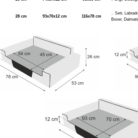
.. Setr, Labrad
28 cm
93x70x12 cm
116x78 cm
Boxer, Dalmati