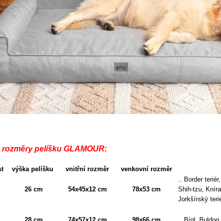
 rozměry pelíšku GLAMOUR:
st
výška pelíšku
vnitřní rozměr
venkovní rozměr
.. Border terié
26 cm
54x45x12 cm
78x53 cm
Shih-tzu, Knír
Jorkšírský ter
28 cm
74x57x12 cm
98x66 cm
.. Bígl, Buldog