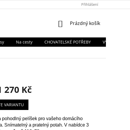
PODMÍNKY OCHRANY OSOBNÍCH ÚDAJŮ
Přihlášení
TABULKA VELIKOSTÍ
NÁKUPNÍ
Prázdný košík
KOŠÍK
sy
Na cesty
CHOVATELSKÉ POTŘEBY
VÝPRODEJ SK
1 270 Kč
TE VARIANTU
 pohodlný pelíšek pro vašeho domácího
a. Snímatelný a pratelný potah. V nabídce 3