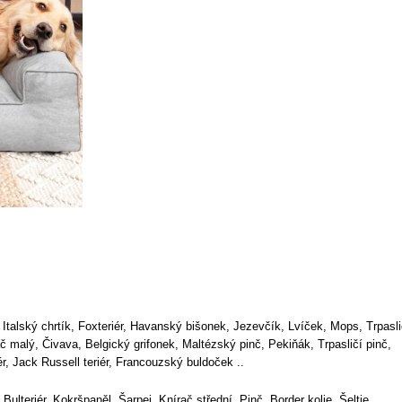
r, Italský chrtík, Foxteriér, Havanský bišonek, Jezevčík, Lvíček, Mops, Trpasli
ač malý, Čivava, Belgický grifonek, Maltézský pinč, Pekiňák, Trpasličí pinč,
iér, Jack Russell teriér, Francouzský buldoček ..
, Bulteriér, Kokršpaněl, Šarpej, Knírač střední, Pinč, Border kolie, Šeltie ..