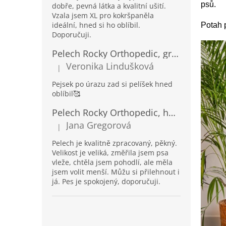
psů.
dobře, pevná látka a kvalitní ušití.
Vzala jsem XL pro kokršpaněla
ideální, hned si ho oblíbil.
Potah p
Doporučuji.
Pelech Rocky Orthopedic, grafit
Veronika Lindušková
|
Hodnocení produktu je 5 z 5 hvězdiček.
Pejsek po úrazu zad si pelíšek hned
oblíbil🥰
Pelech Rocky Orthopedic, hnědý
Jana Gregorová
|
Hodnocení produktu je 5 z 5 hvězdiček.
Pelech je kvalitně zpracovaný, pěkný.
Velikost je veliká, změřila jsem psa
vleže, chtěla jsem pohodlí, ale měla
jsem volit menší. Můžu si přilehnout i
já. Pes je spokojený, doporučuji.