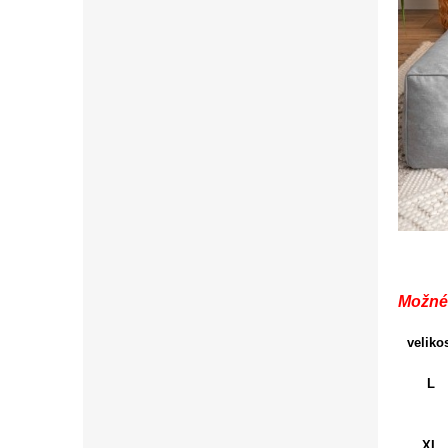
Možné
veliko
L
XL