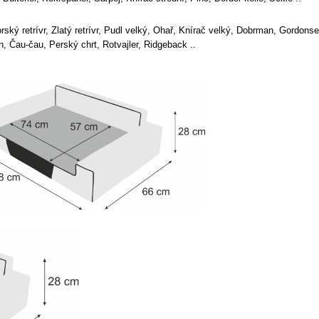
orský retrívr, Zlatý retrívr, Pudl velký, Ohař, Knírač velký, Dobrman, Gordonset
n, Čau-čau, Perský chrt, Rotvajler, Ridgeback ..