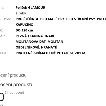
ie
:
Pelíšek GLAMOUR
2 roky
ST PSA
:
PRO ŠTĚŇATA
,
PRO MALÉ PSY
,
PRO STŘEDNÍ PSY
,
PRO 
KAPUČÍNO
R
:
DO 120 cm
IÁL
:
PEVNÁ TKANINA
,
INARI
MOLITANOVÁ DRŤ
,
MOLITAN
OBDELNÍKOVÉ
,
HRANATÉ
OSTI
:
PRATELNÉ
,
SNÍMATELNÝ POTAH
,
SE ZIPEM
ocení produktu
0
Průměrné
2 hodnocení
hodnocení
produktu
je
2x
5,0