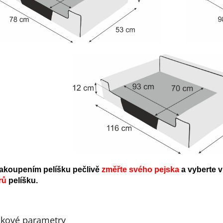
akoupením pelíšku pečlivě
změřte svého pejska
a vyberte 
rů
pelíšku
.
kové parametry