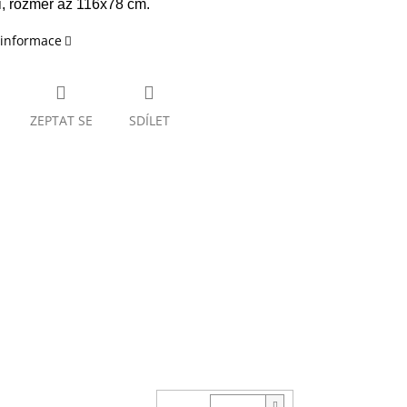
ti, rozměr až 116x78 cm.
 informace
ZEPTAT SE
SDÍLET