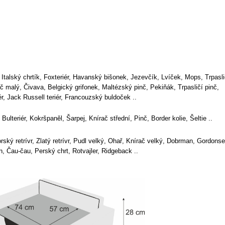
r, Italský chrtík, Foxteriér, Havanský bišonek, Jezevčík, Lvíček, Mops, Trpasli
ač malý, Čivava, Belgický grifonek, Maltézský pinč, Pekiňák, Trpasličí pinč,
iér, Jack Russell teriér, Francouzský buldoček ..
, Bulteriér, Kokršpaněl, Šarpej, Knírač střední, Pinč, Border kolie, Šeltie ..
orský retrívr, Zlatý retrívr, Pudl velký, Ohař, Knírač velký, Dobrman, Gordonset
n, Čau-čau, Perský chrt, Rotvajler, Ridgeback ..