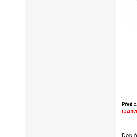
Před z
rozmě
Doplň