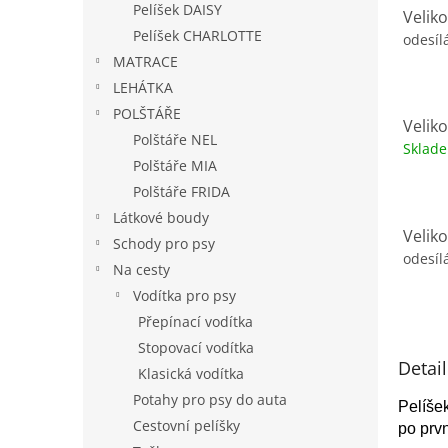
Pelíšek DAISY
Velik
Pelíšek CHARLOTTE
odesíl
MATRACE
LEHÁTKA
POLŠTÁŘE
Velik
Polštáře NEL
Sklad
Polštáře MIA
Polštáře FRIDA
Látkové boudy
Velik
Schody pro psy
odesíl
Na cesty
Vodítka pro psy
Přepínací vodítka
Stopovací vodítka
Detai
Klasická vodítka
Potahy pro psy do auta
Pelíše
Cestovní pelíšky
po prvn