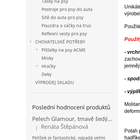
Tašky na psy
Unikátn
Postroje pro psy do auta
výrobek
Sítě do auta pro psy
Pouzdra a sáčky na trus
Použité
Reflexní vesty pro psy
Použit
CHOVATELSKÉ POTŘEBY
Píšťalky na psy ACME
- vrchn
Misky
zachová
jemněj
Hračky
Deky
- spod
VÝPRODEJ SKLADU
- výplň
Molitan
Poslední hodnocení produktů
deforma
Pelech Glamour, tmavě šedý Inari
Renáta Štěpánová
|
Hodnocení produktu je 5 z 5 hvězdiček.
Potah p
Pelíšek je fantastický, vypadá velmi
hadřík