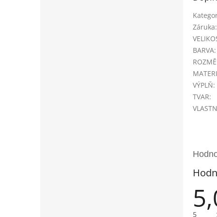
Kategor
Záruka
:
VELIKO
BARVA
:
ROZMĚ
MATER
VÝPLŇ
:
TVAR
:
VLASTN
Hodn
5,
5