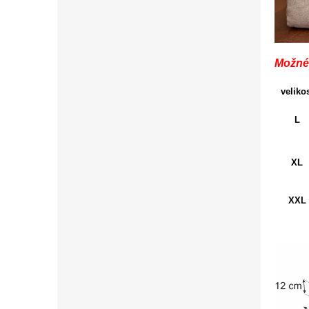
Možné
veliko
L
XL
XXL