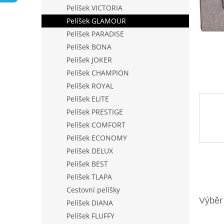
n
Pelíšek VICTORIA
e
Pelíšek GLAMOUR
l
Pelíšek PARADISE
Pelíšek BONA
Pelíšek JOKER
Pelíšek CHAMPION
Pelíšek ROYAL
Pelíšek ELITE
Pelíšek PRESTIGE
Pelíšek COMFORT
Pelíšek ECONOMY
Pelíšek DELUX
Pelíšek BEST
Pelíšek TLAPA
Cestovní pelíšky
Pelíšek DIANA
Pelíšek FLUFFY