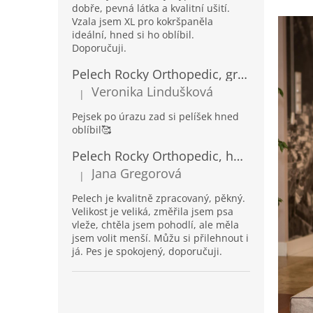
dobře, pevná látka a kvalitní ušití.
Vzala jsem XL pro kokršpaněla
ideální, hned si ho oblíbil.
Doporučuji.
Pelech Rocky Orthopedic, grafit
Veronika Lindušková
|
Hodnocení produktu je 5 z 5 hvězdiček.
Pejsek po úrazu zad si pelíšek hned
oblíbil🥰
Pelech Rocky Orthopedic, hnědý
Jana Gregorová
|
Hodnocení produktu je 5 z 5 hvězdiček.
Pelech je kvalitně zpracovaný, pěkný.
Velikost je veliká, změřila jsem psa
vleže, chtěla jsem pohodlí, ale měla
jsem volit menší. Můžu si přilehnout i
já. Pes je spokojený, doporučuji.