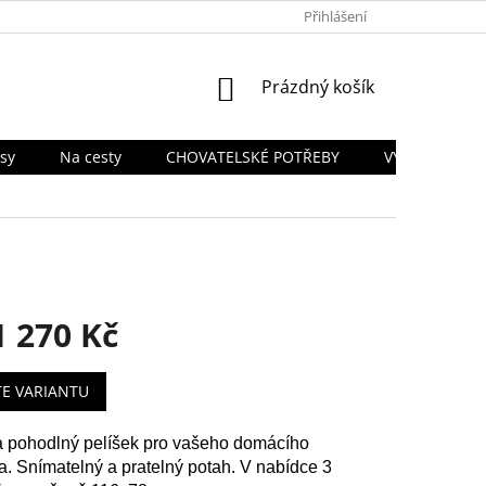
PODMÍNKY OCHRANY OSOBNÍCH ÚDAJŮ
Přihlášení
TABULKA VELIKOSTÍ
NÁKUPNÍ
Prázdný košík
KOŠÍK
sy
Na cesty
CHOVATELSKÉ POTŘEBY
VÝPRODEJ SK
1 270 Kč
TE VARIANTU
 pohodlný pelíšek pro vašeho domácího
a. Snímatelný a pratelný potah. V nabídce 3