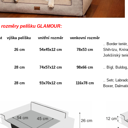
 rozměry pelíšku GLAMOUR:
st
výška pelíšku
vnitřní rozměr
venkovní rozměr
.. Border terié
26 cm
54x45x12 cm
78x53 cm
Shih-tzu, Knír
Jorkšírský ter
28 cm
74x57x12 cm
98x66 cm
.. Bígl, Buldog
.. Setr, Labrad
28 cm
93x70x12 cm
116x78 cm
Boxer, Dalmati