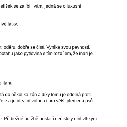
elíšek se zalíbí i vám, jedná se o luxusní
vé látky.
oti oděru, dobře se čistí. Vyniká svou pevností,
tahu jako pytlovina s tím rozdílem, že inari je
olitanu
tá do několika zón a díky tomu je odolná proti
ete a je ideální volbou i pro větší plemena psů.
e. Při běžné údržbě postačí nečistoty otřít vlhkým