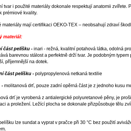
í tvar i použité materiály dokonale respektují anatomii zvířete. P
 prémiové kvality.
 materiály mají certifikaci OEKO-TEX – neobsahují zdraví škodli
ý materiál:
í část pelíšku -
inari - režná, kvalitní potahová látka, odolná pr
vá barevnou stálost a perfektně drží tvar. Je podobným typem po
ší, příjemnější na dotek.
ní část pelíšku -
polypropylenová netkaná textilie
 -
molitanová
drť, pouze zadní opěrná část je z jednoho kusu m
ová drť je vyrobená z antialergické polyuretanové pěny, je proši
ci a proležení. Ležící plocha se dokonale přizpůsobuje tělu zvíř
elíšku lze sundat a vyprat v pračce při 30 °C bez použití aviváž
em.