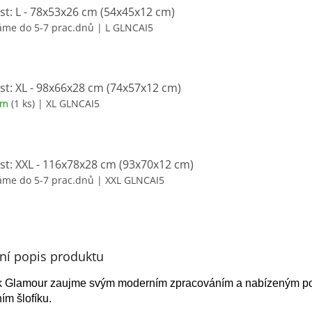
ost: L - 78x53x26 cm (54x45x12 cm)
áme do 5-7 prac.dnů
| L GLNCAI5
ost: XL - 98x66x28 cm (74x57x12 cm)
em
(1 ks)
| XL GLNCAI5
ost: XXL - 116x78x28 cm (93x70x12 cm)
áme do 5-7 prac.dnů
| XXL GLNCAI5
lní popis produktu
k Glamour zaujme svým moderním zpracováním a nabízeným poho
ím šlofíku.