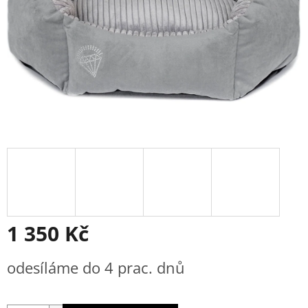
1 350 Kč
Měrná
odesíláme do 4 prac. dnů
cena: