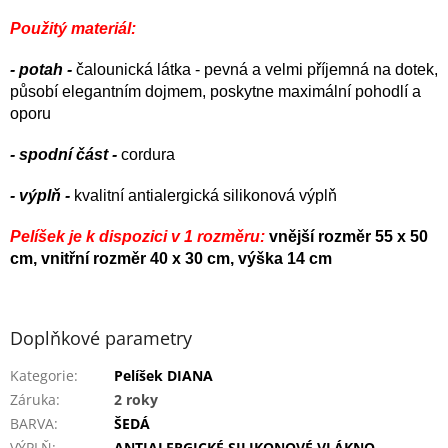
Použitý materiál:
- potah -
čalounická látka - pevná a velmi příjemná na dotek,
působí elegantním dojmem, poskytne maximální pohodlí a
oporu
- spodní část -
cordura
- výplň -
kvalitní antialergická silikonová výplň
Pelíšek je k dispozici v 1 rozměru:
vnější rozměr
55 x 50
cm, vnitřní rozměr 40 x 30 cm, výška 14 cm
Doplňkové parametry
Kategorie
:
Pelíšek DIANA
Záruka
:
2 roky
BARVA
:
ŠEDÁ
VÝPLŇ
:
ANTIALERGICKÉ SILIKONOVÉ VLÁKNO