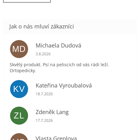
Michaela Dudová
MD
Hodnocení obchodu je 5 z 5 hvězdiček.
3.8.2026
Skvělý produkt. Psí na peliscich od vás rádi leží.
Ortopedicky.
Kateřina Vyroubalová
KV
Hodnocení obchodu je 5 z 5 hvězdiček.
18.7.2026
Zdeněk Lang
ZL
Hodnocení obchodu je 5 z 5 hvězdiček.
17.7.2026
Vlasta Greplova