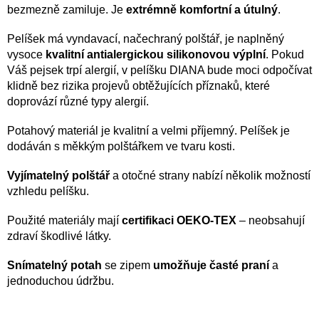
bezmezně zamiluje. Je
extrémně komfortní a útulný
.
Pelíšek má vyndavací, načechraný polštář, je naplněný
vysoce
kvalitní antialergickou silikonovou výplní
. Pokud
Váš pejsek trpí alergií, v pelíšku DIANA bude moci odpočívat
klidně bez rizika projevů obtěžujících příznaků, které
doprovází různé typy alergií.
Potahový materiál je kvalitní a velmi příjemný. Pelíšek je
dodáván s měkkým polštářkem ve tvaru kosti.
Vyjímatelný polštář
a otočné strany nabízí několik možností
vzhledu pelíšku.
Použité materiály mají
certifikaci OEKO-TEX
– neobsahují
zdraví škodlivé látky.
Snímatelný potah
se zipem
umožňuje časté praní
a
jednoduchou údržbu.