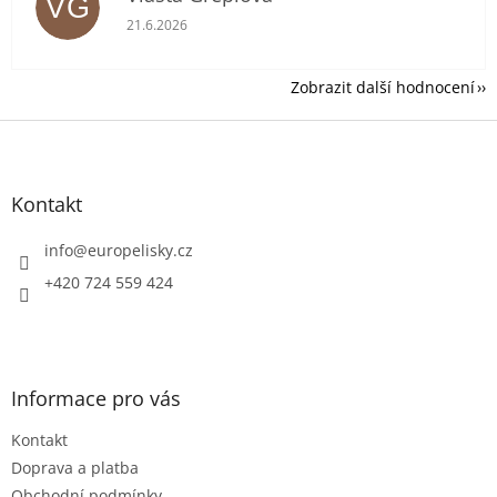
VG
Hodnocení obchodu je 5 z 5 hvězdiček.
21.6.2026
Zobrazit další hodnocení
Z
á
p
a
Kontakt
t
í
info
@
europelisky.cz
+420 724 559 424
Informace pro vás
Kontakt
Doprava a platba
Obchodní podmínky