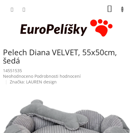
Přejít
NÁKUP
na
obsah
KOŠÍK
Pelech Diana VELVET, 55x50cm,
šedá
14551535
Průměrné
Neohodnoceno
Podrobnosti hodnocení
hodnocení
Značka:
LAUREN design
produktu
je
0,0
z
5
hvězdiček.