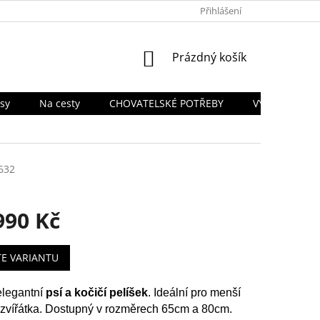
PODMÍNKY OCHRANY OSOBNÍCH ÚDAJŮ
Přihlášení
TABULKA VELIKOSTÍ
NÁKUPNÍ
Prázdný košík
KOŠÍK
sy
Na cesty
CHOVATELSKÉ POTŘEBY
VÝPRODEJ SK
632
990 Kč
TE VARIANTU
elegantní
psí a kočičí pelíšek
. Ideální pro menší
zvířátka. Dostupný v rozměrech 65cm a 80cm.