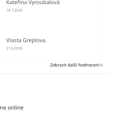
Kateřina Vyroubalová
Hodnocení obchodu je 5 z 5 hvězdiček.
18.7.2026
Vlasta Greplova
Hodnocení obchodu je 5 z 5 hvězdiček.
21.6.2026
Zobrazit další hodnocení
me online