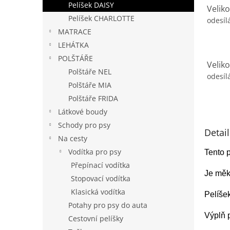
Pelíšek DAISY
Velik
Pelíšek CHARLOTTE
odesíl
MATRACE
LEHÁTKA
POLŠTÁŘE
Velik
Polštáře NEL
odesíl
Polštáře MIA
Polštáře FRIDA
Látkové boudy
Schody pro psy
Detai
Na cesty
Vodítka pro psy
Tento 
Přepínací vodítka
Je měk
Stopovací vodítka
Klasická vodítka
Pelíše
Potahy pro psy do auta
Výplň p
Cestovní pelíšky