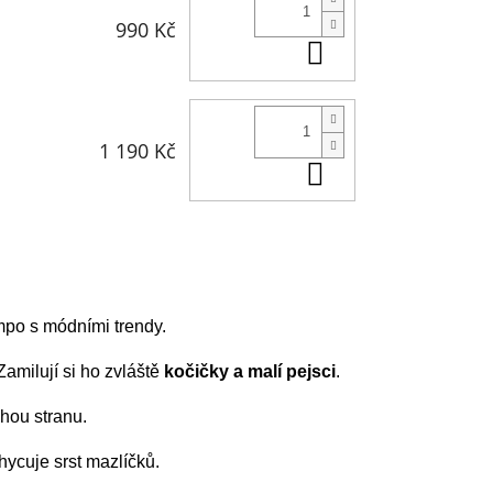
990 Kč
Do košíku
1 190 Kč
Do košíku
empo s módními trendy.
 Zamilují si ho zvláště
kočičky a malí pejsci
.
uhou stranu.
chycuje srst mazlíčků.