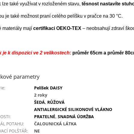
k lze také využívat v rozloženém stavu,
těsnost nastavíte stuh
u je také možnost praní celého pelíšku v pračce na 3
0 °C.
é materiály mají
certifikaci OEKO-TEX
– neobsahují zdraví škod
k je k dispozici ve 2 velikostech:
průměr 65cm a průměr 80
kové parametry
ie
:
Pelíšek DAISY
2 roky
ŠEDÁ
,
RŮŽOVÁ
ANTIALERGICKÉ SILIKONOVÉ VLÁKNO
OSTI
:
PRATELNÉ
,
SNADNÁ ÚDRŽBA
IÁL POTAHU
:
ČALOUNICKÁ LÁTKA
ACÍ POLŠTÁŘ
:
NE