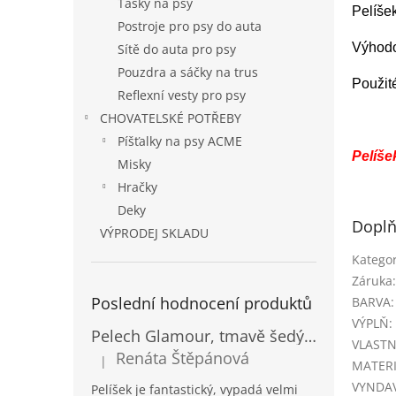
Tašky na psy
Pelíše
Postroje pro psy do auta
Výhodo
Sítě do auta pro psy
Pouzdra a sáčky na trus
Použit
Reflexní vesty pro psy
CHOVATELSKÉ POTŘEBY
Píšťalky na psy ACME
Pelíše
Misky
Hračky
Deky
Doplň
VÝPRODEJ SKLADU
Kategor
Záruka
:
Poslední hodnocení produktů
BARVA
:
VÝPLŇ
:
Pelech Glamour, tmavě šedý Inari
VLASTN
Renáta Štěpánová
|
MATER
Hodnocení produktu je 5 z 5 hvězdiček.
VYNDAV
Pelíšek je fantastický, vypadá velmi