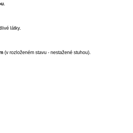
ou
.
livé látky.
cm
(v rozloženém stavu - nestažené stuhou).