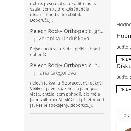
dobře, pevná látka a kvalitní ušití.
Vzala jsem XL pro kokršpaněla
ideální, hned si ho oblíbil.
Doporučuji.
Pelech Rocky Orthopedic, grafit
Hodn
Veronika Lindušková
|
Hodnocení produktu je 5 z 5 hvězdiček.
Buďte p
Pejsek po úrazu zad si pelíšek hned
oblíbil🥰
PŘID
Pelech Rocky Orthopedic, hnědý
Disk
Jana Gregorová
|
Hodnocení produktu je 5 z 5 hvězdiček.
Buďte p
Pelech je kvalitně zpracovaný, pěkný.
Velikost je veliká, změřila jsem psa
PŘID
vleže, chtěla jsem pohodlí, ale měla
jsem volit menší. Můžu si přilehnout i
já. Pes je spokojený, doporučuji.