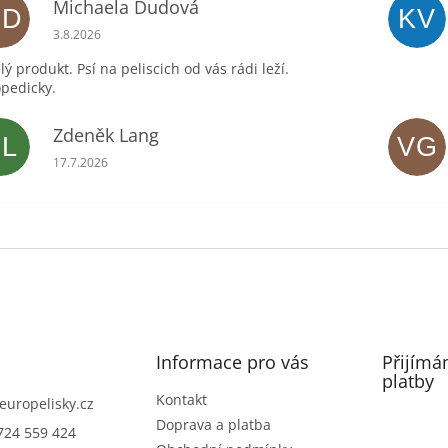
Michaela Dudová
MD
KV
Hodnocení obchodu je 5 z 5 hvězdiček.
3.8.2026
lý produkt. Psí na peliscich od vás rádi leží.
pedicky.
Zdeněk Lang
ZL
VG
Hodnocení obchodu je 5 z 5 hvězdiček.
17.7.2026
Informace pro vás
Přijímá
platby
Kontakt
europelisky.cz
Doprava a platba
724 559 424