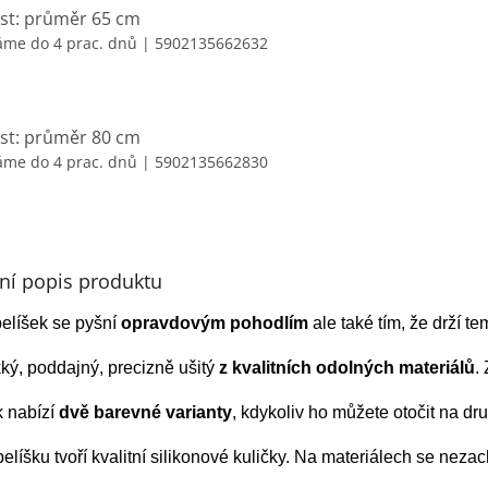
ost: průměr 65 cm
áme do 4 prac. dnů
| 5902135662632
ost: průměr 80 cm
áme do 4 prac. dnů
| 5902135662830
lní popis produktu
pelíšek se pyšní
opravdovým pohodlím
ale také tím, že drží t
ký, poddajný, precizně ušitý
z kvalitních odolných materiálů
.
k nabízí
dvě barevné varianty
, kdykoliv ho můžete otočit na dr
elíšku tvoří kvalitní silikonové kuličky. Na materiálech se neza