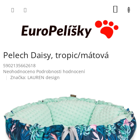
Přejít
NÁKUP
na
obsah
KOŠÍK
Pelech Daisy, tropic/mátová
5902135662618
Průměrné
Neohodnoceno
Podrobnosti hodnocení
hodnocení
Značka:
LAUREN design
produktu
je
0,0
z
5
hvězdiček.