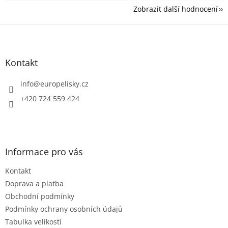
Zobrazit další hodnocení
Z
á
p
a
Kontakt
t
í
info
@
europelisky.cz
+420 724 559 424
Informace pro vás
Kontakt
Doprava a platba
Obchodní podmínky
Podmínky ochrany osobních údajů
Tabulka velikostí