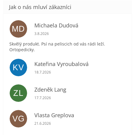
Michaela Dudová
MD
Hodnocení obchodu je 5 z 5 hvězdiček.
3.8.2026
Skvělý produkt. Psí na peliscich od vás rádi leží.
Ortopedicky.
Kateřina Vyroubalová
KV
Hodnocení obchodu je 5 z 5 hvězdiček.
18.7.2026
Zdeněk Lang
ZL
Hodnocení obchodu je 5 z 5 hvězdiček.
17.7.2026
Vlasta Greplova
VG
Hodnocení obchodu je 5 z 5 hvězdiček.
21.6.2026