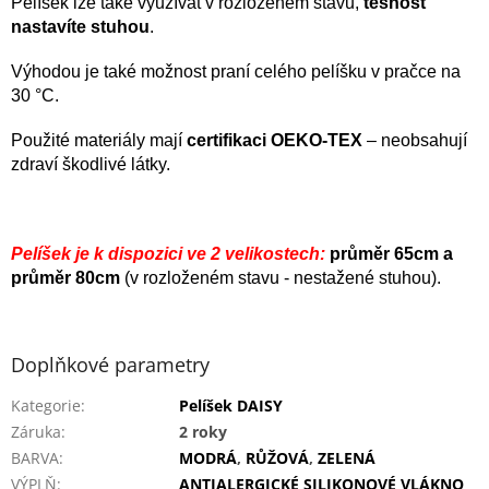
Pelíšek lze také využívat v rozloženém stavu,
těsnost
nastavíte stuhou
.
Výhodou je také možnost praní celého pelíšku v pračce na
3
0 °C.
Použité materiály mají
certifikaci OEKO-TEX
– neobsahují
zdraví škodlivé látky.
Pelíšek je k dispozici ve 2 velikostech:
průměr 65cm a
průměr 80cm
(v rozloženém stavu - nestažené stuhou).
Doplňkové parametry
Kategorie
:
Pelíšek DAISY
Záruka
:
2 roky
BARVA
:
MODRÁ
,
RŮŽOVÁ
,
ZELENÁ
VÝPLŇ
:
ANTIALERGICKÉ SILIKONOVÉ VLÁKNO