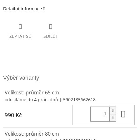
Detailní informace
ZEPTAT SE
SDÍLET
Velikost: průměr 65 cm
odesíláme do 4 prac. dnů
| 5902135662618
Do 
990 Kč
Velikost: průměr 80 cm