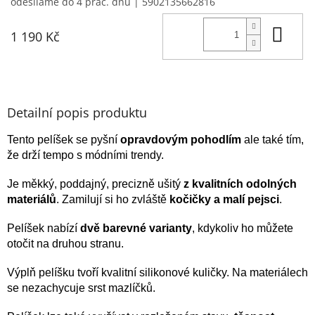
odesíláme do 4 prac. dnů
| 5902135662816
Do 
1 190 Kč
Detailní popis produktu
Tento pelíšek se pyšní
opravdovým pohodlím
ale také tím,
že drží tempo s módními trendy.
Je měkký, poddajný, precizně ušitý
z kvalitních odolných
materiálů
. Zamilují si ho zvláště
kočičky a malí pejsci
.
Pelíšek nabízí
dvě barevné varianty
, kdykoliv ho můžete
otočit na druhou stranu.
Výplň pelíšku tvoří kvalitní silikonové kuličky. Na materiálech
se nezachycuje srst mazlíčků.