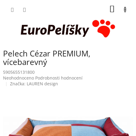
Přejít
NÁKUP
na
obsah
KOŠÍK
Pelech Cézar PREMIUM,
vícebarevný
5905655131800
Průměrné
Neohodnoceno
Podrobnosti hodnocení
hodnocení
Značka:
LAUREN design
produktu
je
0,0
z
5
hvězdiček.