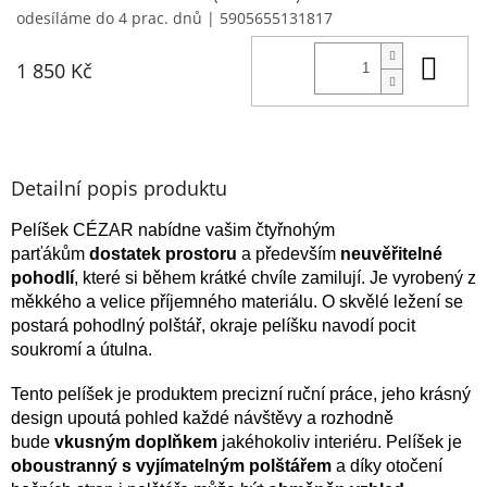
odesíláme do 4 prac. dnů
| 5905655131817
Do 
1 850 Kč
Detailní popis produktu
Pelíšek CÉZAR nabídne vašim čtyřnohým
parťákům
dostatek prostoru
a především
neuvěřitelné
pohodlí
, které si během krátké chvíle zamilují. Je vyrobený z
měkkého a velice příjemného materiálu. O skvělé ležení se
postará pohodlný polštář, okraje pelíšku navodí pocit
soukromí a útulna.
Tento pelíšek je produktem precizní ruční práce, jeho krásný
design upoutá pohled každé návštěvy a rozhodně
bude
vkusným doplňkem
jakéhokoliv interiéru. Pelíšek je
oboustranný s vyjímatelným polštářem
a díky otočení