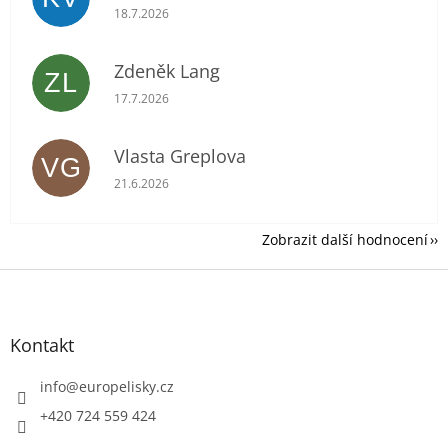
Hodnocení obchodu je 5 z 5 hvězdiček.
18.7.2026
Zdeněk Lang
ZL
Hodnocení obchodu je 5 z 5 hvězdiček.
17.7.2026
Vlasta Greplova
VG
Hodnocení obchodu je 5 z 5 hvězdiček.
21.6.2026
Zobrazit další hodnocení
Z
á
p
a
Kontakt
t
í
info
@
europelisky.cz
+420 724 559 424