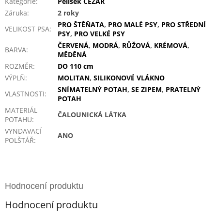
Kategorie
:
Pelíšek CÉZAR
Záruka
:
2 roky
PRO ŠTĚŇATA
,
PRO MALÉ PSY
,
PRO STŘEDNÍ
VELIKOST PSA
:
PSY
,
PRO VELKÉ PSY
ČERVENÁ
,
MODRÁ
,
RŮŽOVÁ
,
KRÉMOVÁ
,
BARVA
:
MĚDĚNÁ
ROZMĚR
:
DO 110 cm
VÝPLŇ
:
MOLITAN
,
SILIKONOVÉ VLÁKNO
SNÍMATELNÝ POTAH
,
SE ZIPEM
,
PRATELNÝ
VLASTNOSTI
:
POTAH
MATERIÁL
ČALOUNICKÁ LÁTKA
POTAHU
:
VYNDAVACÍ
ANO
POLŠTÁŘ
:
Hodnocení produktu