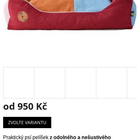
od
950 Kč
Měrná
ZVOLTE VARIANTU
cena:
Praktický psí pelíšek
z odolného a nešustivého