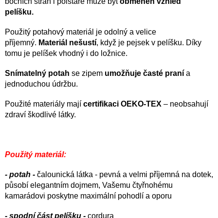
bočních stran i polštáře může být
obměněn vzhled
pelíšku.
Použitý potahový materiál je odolný a velice
příjemný.
Materiál nešustí
, když je pejsek v pelíšku. Díky
tomu je pelíšek vhodný i do ložnice.
Snímatelný potah
se zipem
umožňuje časté praní
a
jednoduchou údržbu.
Použité materiály mají
certifikaci OEKO-TEX
– neobsahují
zdraví škodlivé látky.
Použitý materiál:
- potah -
čalounická látka - pevná a velmi příjemná na dotek,
působí elegantním dojmem, Vašemu čtyřnohému
kamarádovi poskytne maximální pohodlí a oporu
- spodní část pelíšku -
cordura