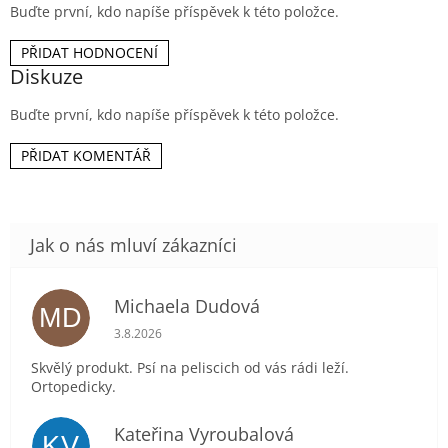
Buďte první, kdo napíše příspěvek k této položce.
PŘIDAT HODNOCENÍ
Diskuze
Buďte první, kdo napíše příspěvek k této položce.
PŘIDAT KOMENTÁŘ
Michaela Dudová
MD
Hodnocení obchodu je 5 z 5 hvězdiček.
3.8.2026
Skvělý produkt. Psí na peliscich od vás rádi leží.
Ortopedicky.
Kateřina Vyroubalová
KV