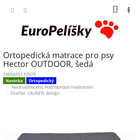
Přejít
NÁKUP
na
obsah
KOŠÍK
Ortopedická matrace pro psy
Hector OUTDOOR, šedá
5905655137079
Novinka
Ortopedický
Průměrné
Neohodnoceno
Podrobnosti hodnocení
hodnocení
Značka:
LAUREN design
produktu
je
0,0
z
5
hvězdiček.