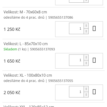
Velikost: M - 70x60x8 cm
odesíláme do 4 prac. dnů
| 5905655137086
Do 
1 250 Kč
Velikost: L - 85x70x10 cm
Skladem
(1 ks)
| 5905655137093
Do 
1 650 Kč
Velikost: XL - 100x80x10 cm
odesíláme do 4 prac. dnů
| 5905655137055
Do 
2 050 Kč
Velikost: XXL - 120x85x12 cm