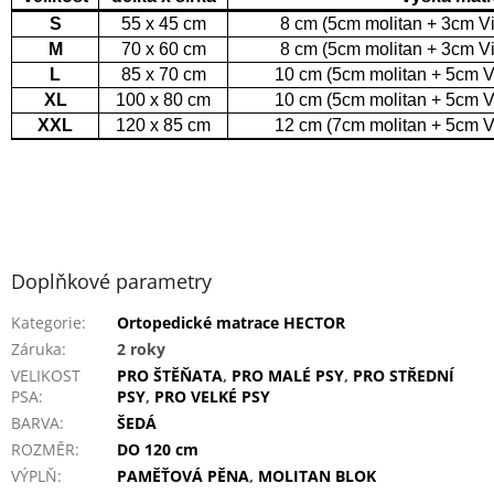
S
55 x 45 cm
8 cm (5cm molitan + 3cm 
M
70 x 60 cm
8 cm (5cm molitan + 3cm 
L
85 x 70 cm
10 cm (5cm molitan + 5cm 
XL
100 x 80 cm
10 cm (5cm molitan + 5cm 
XXL
120 x 85 cm
12 cm (7cm molitan + 5cm 
Doplňkové parametry
Kategorie
:
Ortopedické matrace HECTOR
Záruka
:
2 roky
VELIKOST
PRO ŠTĚŇATA
,
PRO MALÉ PSY
,
PRO STŘEDNÍ
PSA
:
PSY
,
PRO VELKÉ PSY
BARVA
:
ŠEDÁ
ROZMĚR
:
DO 120 cm
VÝPLŇ
:
PAMĚŤOVÁ PĚNA
,
MOLITAN BLOK