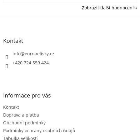
Zobrazit další hodnocení
Z
á
p
a
Kontakt
t
í
info
@
europelisky.cz
+420 724 559 424
Informace pro vás
Kontakt
Doprava a platba
Obchodní podmínky
Podmínky ochrany osobních údajů
Tabulka velikostí