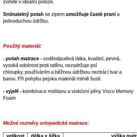
zvířete v ideální poloze.
Snímatelný potah
se zipem
umožňuje časté praní
a
jednoduchou údržbu.
Použitý materiál:
- potah matrace -
voděodpudivá látka, kvalitní, pevná,
vysoká odolnost proti oděru, nezadržuje psí
chloupky, používáním a běžnou údržbou neztrácí tvar a
barvu. Při pohybu pejska materiál mírně šustí.
- výplň -
kombinace molitanu a viskózní pěny Visco Memory
Foam
Možné rozměry ortopedické matrace:
velikost
délka x šířka
výška mat