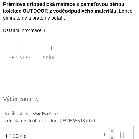
Prémiová ortopedická matrace s paměťovou pěnou
kolekce OUTDOOR z voděodpudivého materiálu.
L
ehce
snímatelný a pratelný potah.
Detailní informace
ZEPTAT SE
SDÍLET
Velikost: S - 55x45x8 cm
odesíláme do 4 prac. dnů
| 5905655137079
Do 
1 150 Kč