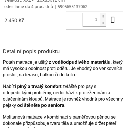
odesíláme do 4 prac. dnů
| 5905655137062
Do 
2 450 Kč
Detailní popis produktu
Potah matrace je ušitý
z voděodpudivého materiálu
, který
má vysokou odolnost proti oděru. Je vhodný do venkovních
prostor, na terasu, balkon či do kotce.
Nabízí
plný a trvalý komfort
zvláště pro psy s
ortopedickými problémy, nedochází k proleženinám a
otlačeninám kloubů. Matrace je rovněž vhodná pro všechny
pejsky
od štěněte po seniora
.
Molitanová matrace v kombinaci s paměťovou pěnou se
dokonale přizpůsobuje tvaru těla a umožňuje držet páteř