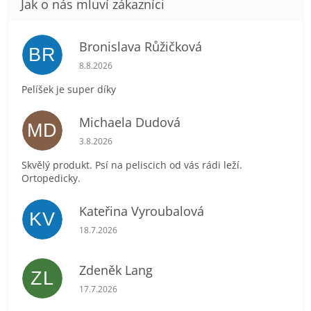
Bronislava Růžičková
BR
Hodnocení obchodu je 5 z 5 hvězdiček.
8.8.2026
Pelíšek je super díky
Michaela Dudová
MD
Hodnocení obchodu je 5 z 5 hvězdiček.
3.8.2026
Skvělý produkt. Psí na peliscich od vás rádi leží.
Ortopedicky.
Kateřina Vyroubalová
KV
Hodnocení obchodu je 5 z 5 hvězdiček.
18.7.2026
Zdeněk Lang
ZL
Hodnocení obchodu je 5 z 5 hvězdiček.
17.7.2026