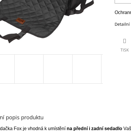
Ochrann
Detailní
TISK
lní popis produktu
dačka Fox je vhodná k umístění
na přední i zadní sedadlo
Vaš