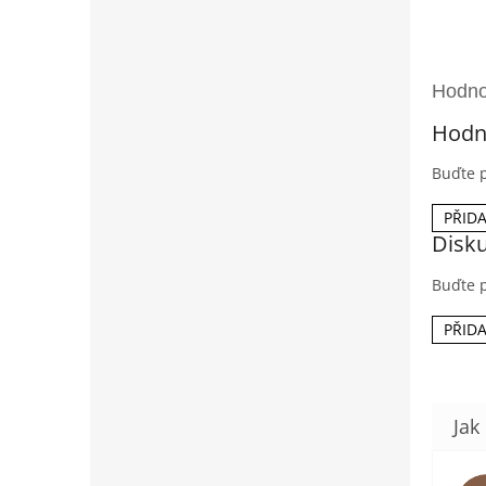
Hodn
Buďte p
PŘID
Disk
Buďte p
PŘID