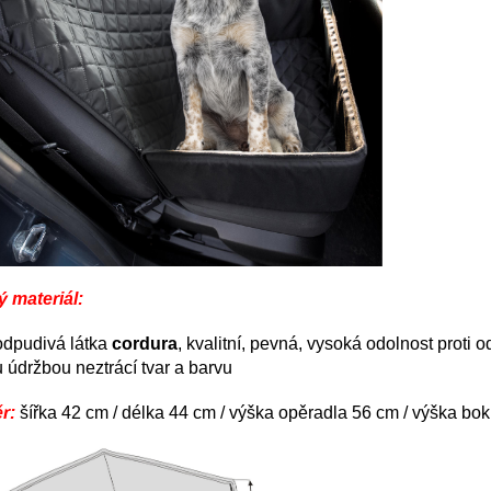
ý materiál:
dpudivá látka
cordura
, kvalitní, pevná, vysoká odolnost proti
 údržbou neztrácí tvar a barvu
r:
šířka 42 cm / délka 44 cm / výška opěradla 56 cm / výška bo