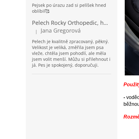
Pejsek po úrazu zad si pelíšek hned
oblíbil🥰
Pelech Rocky Orthopedic, hnědý
Jana Gregorová
|
Hodnocení produktu je 5 z 5 hvězdiček.
Pelech je kvalitně zpracovaný, pěkný.
Velikost je veliká, změřila jsem psa
vleže, chtěla jsem pohodlí, ale měla
jsem volit menší. Můžu si přilehnout i
já. Pes je spokojený, doporučuji.
Použit
-
voděo
běžnou
Rozmě