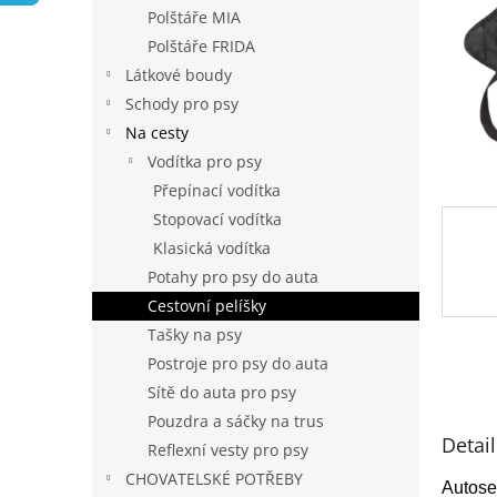
n
Polštáře MIA
e
Polštáře FRIDA
l
Látkové boudy
Schody pro psy
Na cesty
Vodítka pro psy
Přepínací vodítka
Stopovací vodítka
Klasická vodítka
Potahy pro psy do auta
Cestovní pelíšky
Tašky na psy
Postroje pro psy do auta
Sítě do auta pro psy
Pouzdra a sáčky na trus
Detai
Reflexní vesty pro psy
CHOVATELSKÉ POTŘEBY
Autose