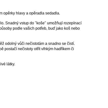
.
em opěrky hlavy a
opěradla sedadla.
adlo. Snadný vstup do "koše" umožňují rozepínací
způsoby podle vašich potřeb, buď jako koš nebo
něž odolný vůči nečistotám a snadno se čistí.
bě postačí nečistoty otřít vlhkým hadříkem či
ivé látky.