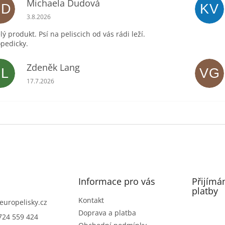
Michaela Dudová
MD
KV
Hodnocení obchodu je 5 z 5 hvězdiček.
3.8.2026
lý produkt. Psí na peliscich od vás rádi leží.
pedicky.
Zdeněk Lang
ZL
VG
Hodnocení obchodu je 5 z 5 hvězdiček.
17.7.2026
Informace pro vás
Přijímá
platby
Kontakt
europelisky.cz
Doprava a platba
724 559 424