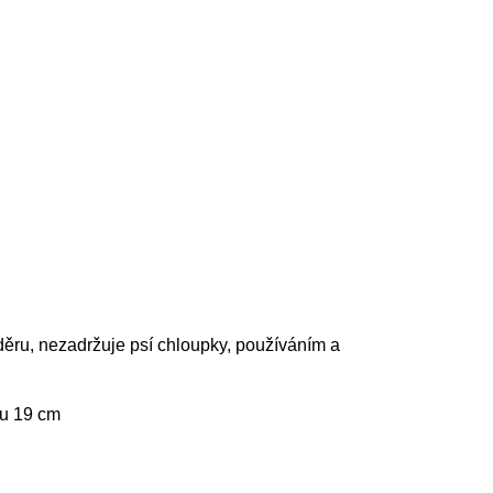
 oděru, nezadržuje psí chloupky, používáním a
ku 19 cm