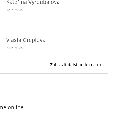
Kateřina Vyroubalová
Hodnocení obchodu je 5 z 5 hvězdiček.
18.7.2026
Vlasta Greplova
Hodnocení obchodu je 5 z 5 hvězdiček.
21.6.2026
Zobrazit další hodnocení
me online