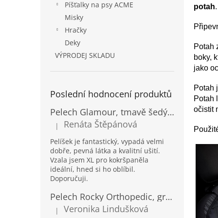
Píšťalky na psy ACME
potah
Misky
Připev
Hračky
Deky
Potah 
VÝPRODEJ SKLADU
boky, 
jako o
Potah 
Poslední hodnocení produktů
Potah l
očisti
Pelech Glamour, tmavě šedý Inari
Renáta Štěpánová
|
Hodnocení produktu je 5 z 5 hvězdiček.
Použit
Pelíšek je fantastický, vypadá velmi
dobře, pevná látka a kvalitní ušití.
Vzala jsem XL pro kokršpaněla
ideální, hned si ho oblíbil.
Doporučuji.
Pelech Rocky Orthopedic, grafit
Veronika Lindušková
|
Hodnocení produktu je 5 z 5 hvězdiček.