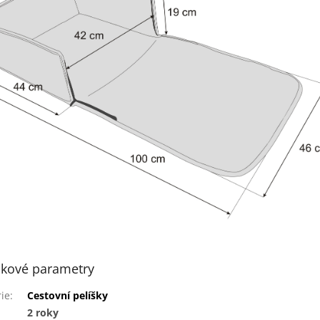
kové parametry
ie
:
Cestovní pelíšky
2 roky