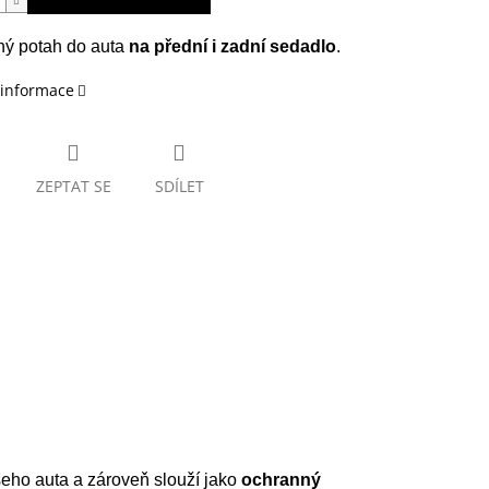
ý potah do auta
na přední i zadní sedadlo
.
 informace
ZEPTAT SE
SDÍLET
eho auta a zároveň slouží jako
ochranný