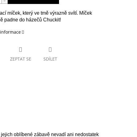
cí míček, který ve tmě výrazně svítí. Míček
ně padne do házečů Chuckit!
 informace
ZEPTAT SE
SDÍLET
i jejich oblíbené zábavě nevadí ani nedostatek