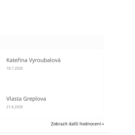
Kateřina Vyroubalová
Hodnocení obchodu je 5 z 5 hvězdiček.
18.7.2026
Vlasta Greplova
Hodnocení obchodu je 5 z 5 hvězdiček.
21.6.2026
Zobrazit další hodnocení