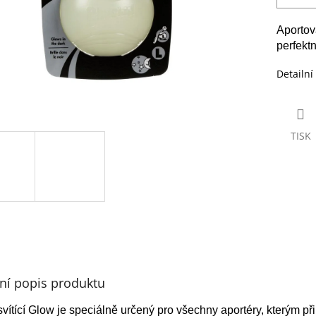
Aportova
perfekt
Detailní
TISK
lní popis produktu
vítící Glow je speciálně určený pro všechny aportéry, kterým př