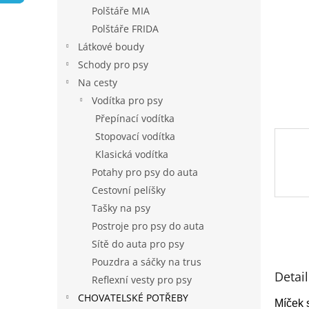
n
Polštáře MIA
e
Polštáře FRIDA
l
Látkové boudy
Schody pro psy
Na cesty
Vodítka pro psy
Přepínací vodítka
Stopovací vodítka
Klasická vodítka
Potahy pro psy do auta
Cestovní pelíšky
Tašky na psy
Postroje pro psy do auta
Sítě do auta pro psy
Pouzdra a sáčky na trus
Detai
Reflexní vesty pro psy
CHOVATELSKÉ POTŘEBY
Míček s