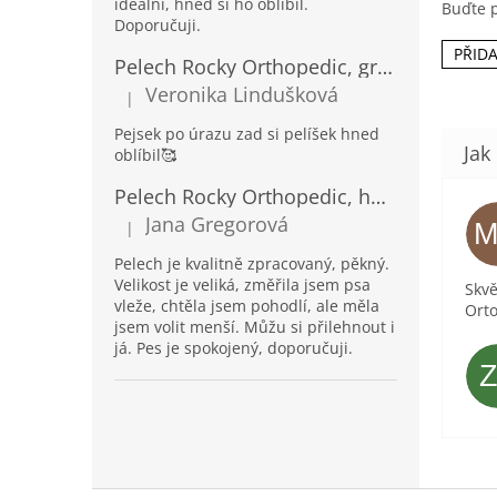
ideální, hned si ho oblíbil.
Buďte p
Doporučuji.
PŘID
Pelech Rocky Orthopedic, grafit
Veronika Lindušková
|
Hodnocení produktu je 5 z 5 hvězdiček.
Pejsek po úrazu zad si pelíšek hned
oblíbil🥰
Pelech Rocky Orthopedic, hnědý
Jana Gregorová
|
Hodnocení produktu je 5 z 5 hvězdiček.
Pelech je kvalitně zpracovaný, pěkný.
Velikost je veliká, změřila jsem psa
Skvě
vleže, chtěla jsem pohodlí, ale měla
Orto
jsem volit menší. Můžu si přilehnout i
já. Pes je spokojený, doporučuji.