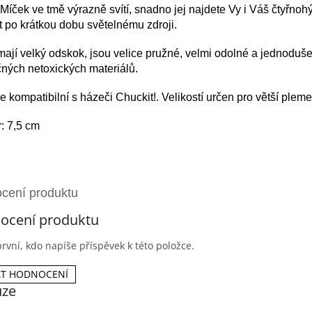
 Míček ve tmě výrazně svítí, snadno jej najdete Vy i Váš čtyřnohý
it po krátkou dobu světelnému zdroji.
mají velký odskok, jsou velice pružné, velmi odolné a jednoduš
ných netoxických materiálů.
e kompatibilní s házeči Chuckit!. Velikostí určen pro větší plem
: 7,5 cm
ocení produktu
rvní, kdo napíše příspěvek k této položce.
AT HODNOCENÍ
uze