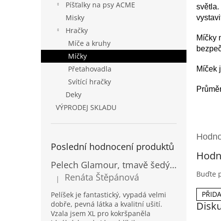
Píšťalky na psy ACME
světla.
Misky
vystav
Hračky
Míčky 
Míče a kruhy
bezpeč
Míčky
Přetahovadla
Míček j
Svítící hračky
Průměr
Deky
VÝPRODEJ SKLADU
Poslední hodnocení produktů
Hodn
Pelech Glamour, tmavě šedý Inari
Buďte p
Renáta Štěpánová
|
Hodnocení produktu je 5 z 5 hvězdiček.
PŘID
Pelíšek je fantastický, vypadá velmi
dobře, pevná látka a kvalitní ušití.
Disk
Vzala jsem XL pro kokršpaněla