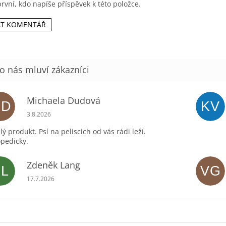
rvní, kdo napíše příspěvek k této položce.
AT KOMENTÁŘ
Michaela Dudová
MD
KV
Hodnocení obchodu je 5 z 5 hvězdiček.
3.8.2026
lý produkt. Psí na peliscich od vás rádi leží.
pedicky.
Zdeněk Lang
ZL
VG
Hodnocení obchodu je 5 z 5 hvězdiček.
17.7.2026