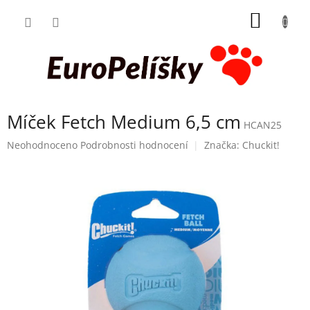
Přejít
NÁKUP
na
obsah
KOŠÍK
Míček Fetch Medium 6,5 cm
HCAN25
Průměrné
Neohodnoceno
Podrobnosti hodnocení
Značka:
Chuckit!
hodnocení
produktu
je
0,0
z
5
hvězdiček.