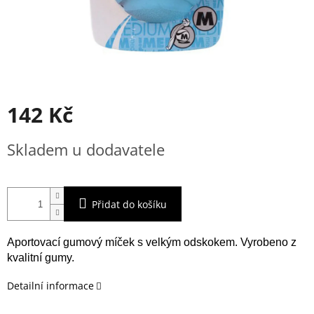
142 Kč
Měrná
Skladem u dodavatele
cena:
Přidat do košíku
Aportovací gumový míček s velkým odskokem. Vyrobeno z
kvalitní gumy.
Detailní informace