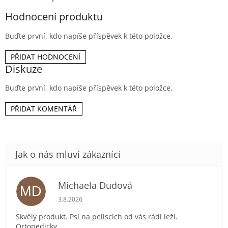
Hodnocení produktu
Buďte první, kdo napíše příspěvek k této položce.
PŘIDAT HODNOCENÍ
Diskuze
Buďte první, kdo napíše příspěvek k této položce.
PŘIDAT KOMENTÁŘ
Michaela Dudová
MD
Hodnocení obchodu je 5 z 5 hvězdiček.
3.8.2026
Skvělý produkt. Psí na peliscich od vás rádi leží.
Ortopedicky.