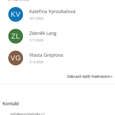
Kateřina Vyroubalová
KV
Hodnocení obchodu je 5 z 5 hvězdiček.
18.7.2026
Zdeněk Lang
ZL
Hodnocení obchodu je 5 z 5 hvězdiček.
17.7.2026
Vlasta Greplova
VG
Hodnocení obchodu je 5 z 5 hvězdiček.
21.6.2026
Zobrazit další hodnocení
Z
á
p
a
Kontakt
t
í
info
@
europelisky.cz