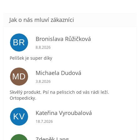
Bronislava Růžičková
BR
Hodnocení obchodu je 5 z 5 hvězdiček.
8.8.2026
Pelíšek je super díky
Michaela Dudová
MD
Hodnocení obchodu je 5 z 5 hvězdiček.
3.8.2026
Skvělý produkt. Psí na peliscich od vás rádi leží.
Ortopedicky.
Kateřina Vyroubalová
KV
Hodnocení obchodu je 5 z 5 hvězdiček.
18.7.2026
Zdeněk Lang