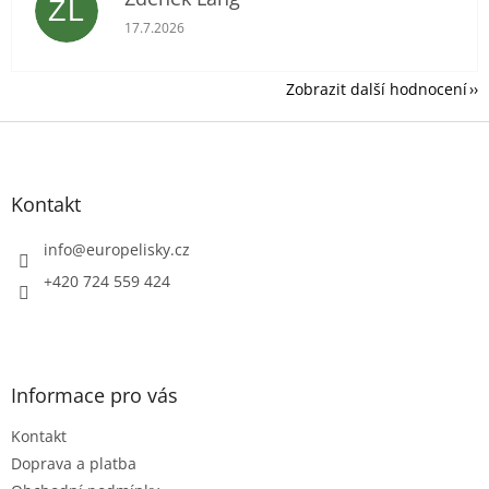
ZL
Hodnocení obchodu je 5 z 5 hvězdiček.
17.7.2026
Zobrazit další hodnocení
Z
á
p
a
Kontakt
t
í
info
@
europelisky.cz
+420 724 559 424
Informace pro vás
Kontakt
Doprava a platba