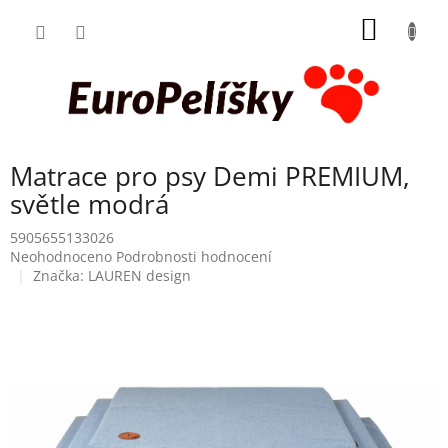
Přejít
NÁKUP
na
obsah
KOŠÍK
Matrace pro psy Demi PREMIUM,
světle modrá
5905655133026
Průměrné
Neohodnoceno
Podrobnosti hodnocení
hodnocení
Značka:
LAUREN design
produktu
je
0,0
z
5
hvězdiček.