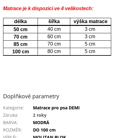
Matrace je k dispozici ve 4 velikostech:
délka
šířka
výška matrace
40 cm
3 cm
50 cm
60 cm
3 cm
70 cm
70 cm
5 cm
85 cm
80 cm
5 cm
100 cm
Doplňkové parametry
Kategorie
:
Matrace pro psa DEMI
Záruka
:
2 roky
BARVA
:
MODRÁ
ROZMĚR
:
DO 100 cm
VÝPLŇ
:
MOLITAN BLOK