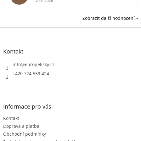
21.6.2026
Zobrazit další hodnocení
Z
á
p
a
Kontakt
t
í
info
@
europelisky.cz
+420 724 559 424
Informace pro vás
Kontakt
Doprava a platba
Obchodní podmínky