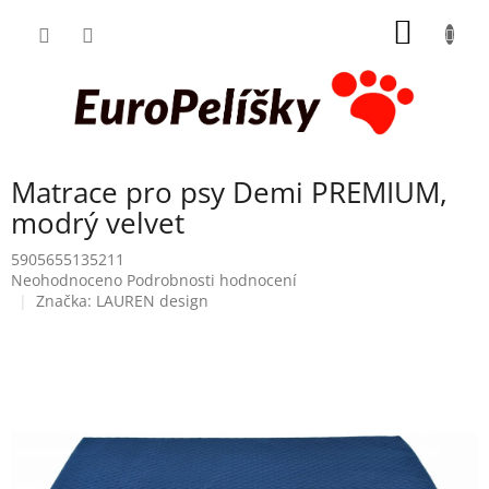
Přejít
NÁKUP
na
obsah
KOŠÍK
Matrace pro psy Demi PREMIUM,
modrý velvet
5905655135211
Průměrné
Neohodnoceno
Podrobnosti hodnocení
hodnocení
Značka:
LAUREN design
produktu
je
0,0
z
5
hvězdiček.