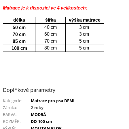
Matrace je k dispozici ve 4 velikostech:
délka
šířka
výška matrace
40 cm
3 cm
50 cm
60 cm
3 cm
70 cm
70 cm
5 cm
85 cm
80 cm
5 cm
100 cm
Doplňkové parametry
Kategorie
:
Matrace pro psa DEMI
Záruka
:
2 roky
BARVA
:
MODRÁ
ROZMĚR
:
DO 100 cm
VÝPLŇ
:
MOLITAN BLOK