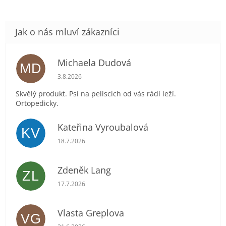
Michaela Dudová
MD
Hodnocení obchodu je 5 z 5 hvězdiček.
3.8.2026
Skvělý produkt. Psí na peliscich od vás rádi leží.
Ortopedicky.
Kateřina Vyroubalová
KV
Hodnocení obchodu je 5 z 5 hvězdiček.
18.7.2026
Zdeněk Lang
ZL
Hodnocení obchodu je 5 z 5 hvězdiček.
17.7.2026
Vlasta Greplova
VG
Hodnocení obchodu je 5 z 5 hvězdiček.