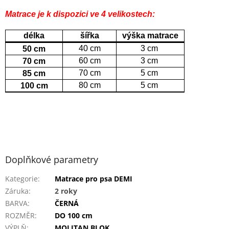
Matrace je k dispozici ve 4 velikostech:
délka
šířka
výška matrace
40 cm
3 cm
50 cm
60 cm
3 cm
70 cm
70 cm
5 cm
85 cm
80 cm
5 cm
100 cm
Doplňkové parametry
Kategorie
:
Matrace pro psa DEMI
Záruka
:
2 roky
BARVA
:
ČERNÁ
ROZMĚR
:
DO 100 cm
VÝPLŇ
:
MOLITAN BLOK