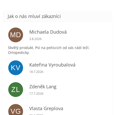
Michaela Dudová
MD
Hodnocení obchodu je 5 z 5 hvězdiček.
3.8.2026
Skvělý produkt. Psí na peliscich od vás rádi leží.
Ortopedicky.
Kateřina Vyroubalová
KV
Hodnocení obchodu je 5 z 5 hvězdiček.
18.7.2026
Zdeněk Lang
ZL
Hodnocení obchodu je 5 z 5 hvězdiček.
17.7.2026
Vlasta Greplova
VG
Hodnocení obchodu je 5 z 5 hvězdiček.