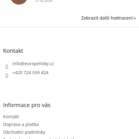
21.6.2026
Zobrazit další hodnocení
Z
á
p
a
Kontakt
t
í
info
@
europelisky.cz
+420 724 559 424
Informace pro vás
Kontakt
Doprava a platba
Obchodní podmínky