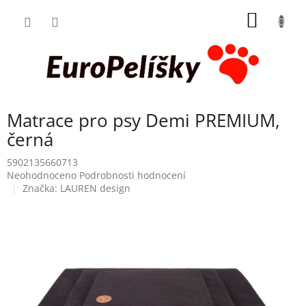
Přejít
NÁKUP
na
obsah
KOŠÍK
Matrace pro psy Demi PREMIUM,
černá
5902135660713
Průměrné
Neohodnoceno
Podrobnosti hodnocení
hodnocení
Značka:
LAUREN design
produktu
je
0,0
z
5
hvězdiček.