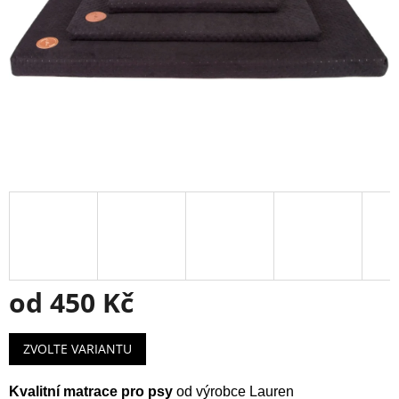
od
450 Kč
Měrná
ZVOLTE VARIANTU
cena:
Kvalitní matrace pro psy
od výrobce Lauren