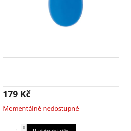
179 Kč
Měrná
Momentálně nedostupné
cena: