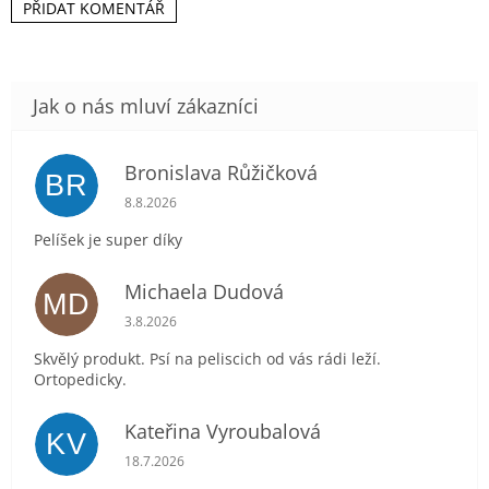
PŘIDAT KOMENTÁŘ
Bronislava Růžičková
BR
Hodnocení obchodu je 5 z 5 hvězdiček.
8.8.2026
Pelíšek je super díky
Michaela Dudová
MD
Hodnocení obchodu je 5 z 5 hvězdiček.
3.8.2026
Skvělý produkt. Psí na peliscich od vás rádi leží.
Ortopedicky.
Kateřina Vyroubalová
KV
Hodnocení obchodu je 5 z 5 hvězdiček.
18.7.2026