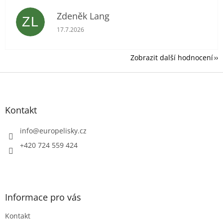
Zdeněk Lang
ZL
Hodnocení obchodu je 5 z 5 hvězdiček.
17.7.2026
Zobrazit další hodnocení
Z
á
p
a
Kontakt
t
í
info
@
europelisky.cz
+420 724 559 424
Informace pro vás
Kontakt