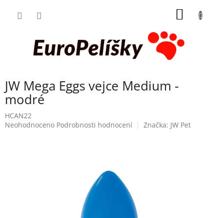
Přejít
NÁKUP
na
obsah
KOŠÍK
JW Mega Eggs vejce Medium -
modré
HCAN22
Průměrné
Neohodnoceno
Podrobnosti hodnocení
Značka:
JW Pet
hodnocení
produktu
je
0,0
z
5
hvězdiček.