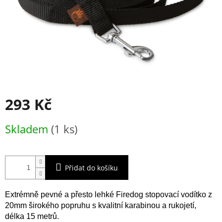
293 Kč
Měrná
Skladem
(1 ks)
cena:
Přidat do košíku
Extrémně pevné a přesto lehké Firedog stopovací vodítko z
20mm širokého popruhu s kvalitní karabinou a rukojetí,
délka 15 metrů.