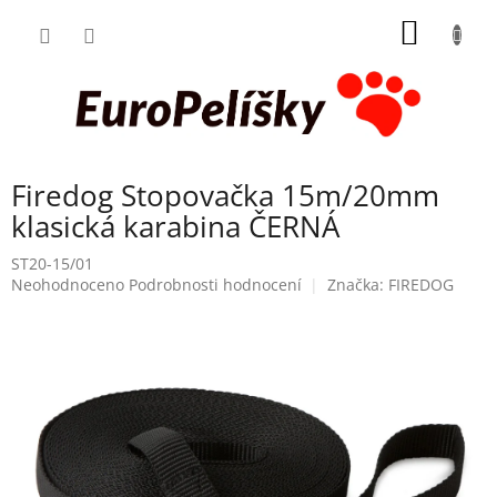
Přejít
NÁKUP
na
obsah
KOŠÍK
Firedog Stopovačka 15m/20mm
klasická karabina ČERNÁ
ST20-15/01
Průměrné
Neohodnoceno
Podrobnosti hodnocení
Značka:
FIREDOG
hodnocení
produktu
je
0,0
z
5
hvězdiček.