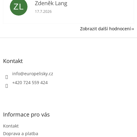
Zdeněk Lang
ZL
Hodnocení obchodu je 5 z 5 hvězdiček.
17.7.2026
Zobrazit další hodnocení
Z
á
p
a
Kontakt
t
í
info
@
europelisky.cz
+420 724 559 424
Informace pro vás
Kontakt
Doprava a platba