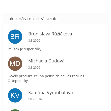
Bronislava Růžičková
BR
Hodnocení obchodu je 5 z 5 hvězdiček.
8.8.2026
Pelíšek je super díky
Michaela Dudová
MD
Hodnocení obchodu je 5 z 5 hvězdiček.
3.8.2026
Skvělý produkt. Psí na peliscich od vás rádi leží.
Ortopedicky.
Kateřina Vyroubalová
KV
Hodnocení obchodu je 5 z 5 hvězdiček.
18.7.2026