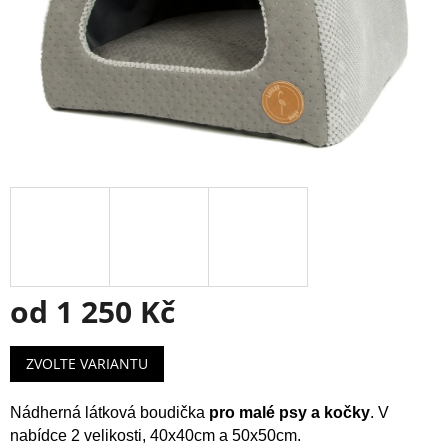
od
1 250 Kč
Měrná
ZVOLTE VARIANTU
cena:
Nádherná látková boudička
pro malé psy a kočky
.
V
nabídce 2 velikosti, 40x40cm a 50x50cm.