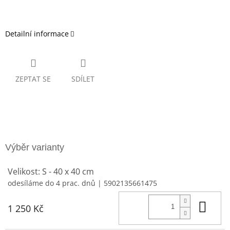
Detailní informace
ZEPTAT SE
SDÍLET
Velikost: S - 40 x 40 cm
odesíláme do 4 prac. dnů
| 5902135661475
Do 
1 250 Kč