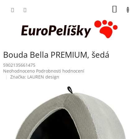
Přejít
NÁKUP
na
obsah
KOŠÍK
Bouda Bella PREMIUM, šedá
5902135661475
Průměrné
Neohodnoceno
Podrobnosti hodnocení
hodnocení
Značka:
LAUREN design
produktu
je
0,0
z
5
hvězdiček.