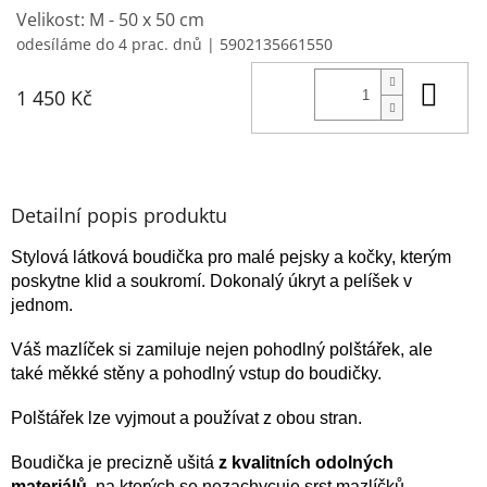
Velikost: M - 50 x 50 cm
odesíláme do 4 prac. dnů
| 5902135661550
Do 
1 450 Kč
Detailní popis produktu
Stylová látková boudička pro malé pejsky a kočky, kterým
poskytne klid a soukromí. Dokonalý úkryt a pelíšek v
jednom.
Váš mazlíček si zamiluje nejen pohodlný polštářek, ale
také měkké stěny a pohodlný vstup do boudičky.
Polštářek lze vyjmout a používat
z obou stran.
Boudička je precizně ušitá
z kvalitních odolných
materiálů
, na kterých se nezachycuje srst mazlíčků.