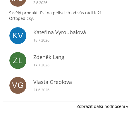
Hodnocení obchodu je 5 z 5 hvězdiček.
3.8.2026
Skvělý produkt. Psí na peliscich od vás rádi leží.
Ortopedicky.
Kateřina Vyroubalová
KV
Hodnocení obchodu je 5 z 5 hvězdiček.
18.7.2026
Zdeněk Lang
ZL
Hodnocení obchodu je 5 z 5 hvězdiček.
17.7.2026
Vlasta Greplova
VG
Hodnocení obchodu je 5 z 5 hvězdiček.
21.6.2026
Zobrazit další hodnocení
Z
á
p