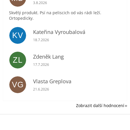
Hodnocení obchodu je 5 z 5 hvězdiček.
3.8.2026
Skvělý produkt. Psí na peliscich od vás rádi leží.
Ortopedicky.
Kateřina Vyroubalová
KV
Hodnocení obchodu je 5 z 5 hvězdiček.
18.7.2026
Zdeněk Lang
ZL
Hodnocení obchodu je 5 z 5 hvězdiček.
17.7.2026
Vlasta Greplova
VG
Hodnocení obchodu je 5 z 5 hvězdiček.
21.6.2026
Zobrazit další hodnocení
Z
á
p