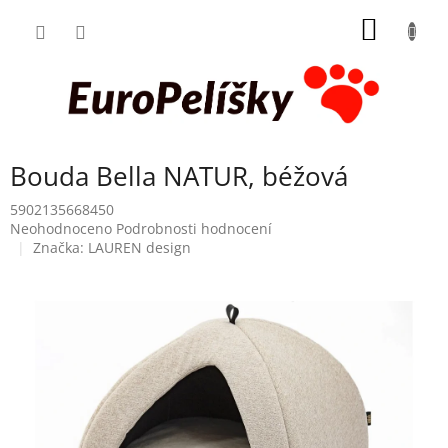
Přejít
NÁKUP
na
obsah
KOŠÍK
Bouda Bella NATUR, béžová
5902135668450
Průměrné
Neohodnoceno
Podrobnosti hodnocení
hodnocení
Značka:
LAUREN design
produktu
je
0,0
z
5
hvězdiček.