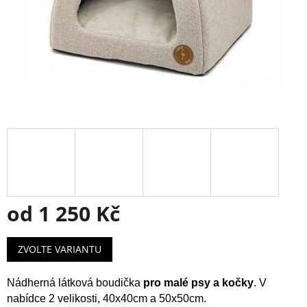
od
1 250 Kč
Měrná
ZVOLTE VARIANTU
cena:
Nádherná látková boudička
pro malé psy a kočky
.
V
nabídce 2 velikosti, 40x40cm a 50x50cm.