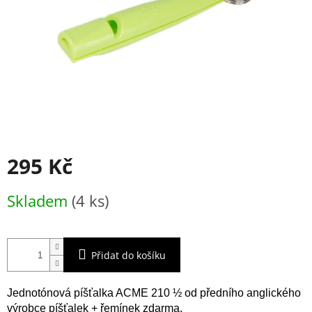
295 Kč
Měrná
Skladem
(4 ks)
cena:
Přidat do košíku
Jednotónová píšťalka ACME 210 ½ od předního anglického
výrobce píšťalek + řemínek zdarma.