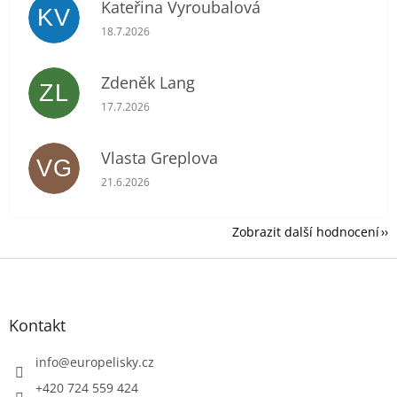
Kateřina Vyroubalová
KV
Hodnocení obchodu je 5 z 5 hvězdiček.
18.7.2026
Zdeněk Lang
ZL
Hodnocení obchodu je 5 z 5 hvězdiček.
17.7.2026
Vlasta Greplova
VG
Hodnocení obchodu je 5 z 5 hvězdiček.
21.6.2026
Zobrazit další hodnocení
Z
á
p
a
Kontakt
t
í
info
@
europelisky.cz
+420 724 559 424