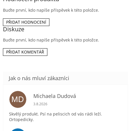
Buďte první, kdo napíše příspěvek k této položce.
PŘIDAT HODNOCENÍ
Diskuze
Buďte první, kdo napíše příspěvek k této položce.
PŘIDAT KOMENTÁŘ
Michaela Dudová
MD
Hodnocení obchodu je 5 z 5 hvězdiček.
3.8.2026
Skvělý produkt. Psí na peliscich od vás rádi leží.
Ortopedicky.