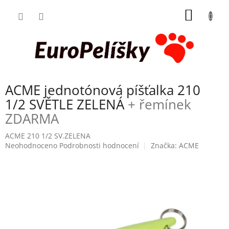
Přejít
NÁKUP
na
obsah
KOŠÍK
ACME jednotónová píšťalka 210
1/2 SVĚTLE ZELENÁ
+ řemínek
ZDARMA
ACME 210 1/2 SV.ZELENA
Průměrné
Neohodnoceno
Podrobnosti hodnocení
Značka:
ACME
hodnocení
produktu
je
0,0
z
5
hvězdiček.