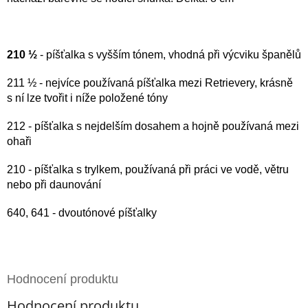
210 ½
- píšťalka s vyšším tónem, vhodná při výcviku španělů
211 ½ -
nejvíce používaná píšťalka mezi Retrievery, krásně
s ní lze tvořit i níže položené tóny
212 - píšťalka s nejdelším dosahem a hojně používaná mezi
ohaři
210 - píšťalka s trylkem, používaná při práci ve vodě, větru
nebo při daunování
640, 641 - dvoutónové píšťalky
Hodnocení produktu