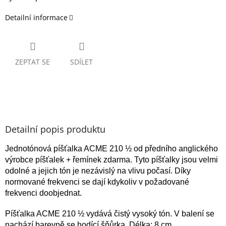
Detailní informace
ZEPTAT SE
SDÍLET
Detailní popis produktu
Jednotónová píšťalka ACME 210 ½ od předního anglického
výrobce píšťalek + řemínek zdarma. Tyto píšťalky jsou velmi
odolné a jejich tón je nezávislý na vlivu počasí. Díky
normované frekvenci se dají kdykoliv v požadované
frekvenci doobjednat.
Píšťalka ACME 210 ½ vydává čistý vysoký tón. V balení se
nachází barevně se hodící šňůrka. Délka: 8 cm