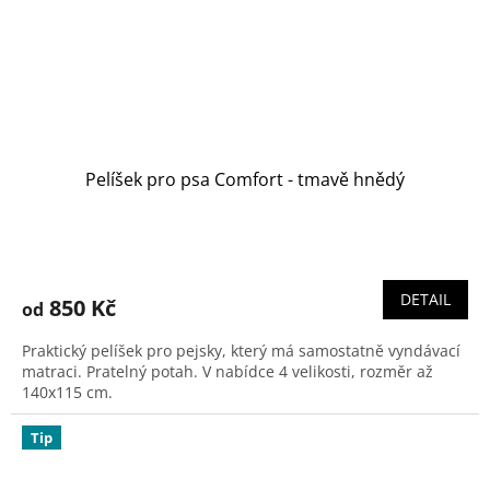
Pelíšek pro psa Comfort - tmavě hnědý
Průměrné
hodnocení
produktu
DETAIL
850 Kč
od
je
5,0
Praktický pelíšek pro pejsky, který má samostatně vyndávací
z
matraci. Pratelný potah. V nabídce 4 velikosti, rozměr až
5
140x115 cm.
hvězdiček.
Tip