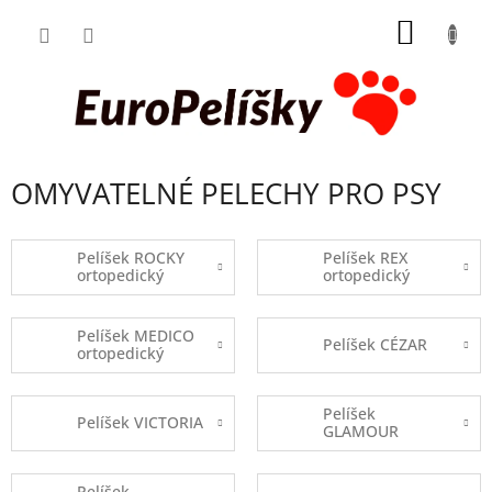
Přejít
NÁKUP
na
obsah
KOŠÍK
OMYVATELNÉ PELECHY PRO PSY
Pelíšek ROCKY
Pelíšek REX
ortopedický
ortopedický
Pelíšek MEDICO
Pelíšek CÉZAR
ortopedický
Pelíšek
Pelíšek VICTORIA
GLAMOUR
Pelíšek