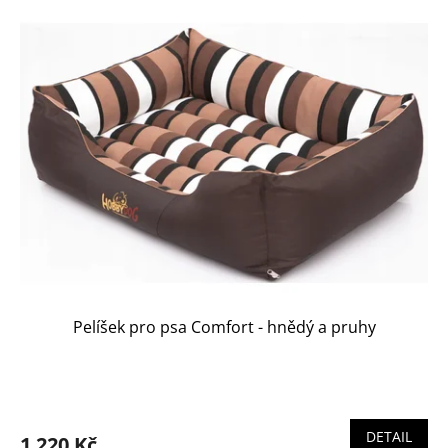
Pelíšek pro psa Comfort - hnědý a pruhy
Průměrné
hodnocení
produktu
DETAIL
1 220 Kč