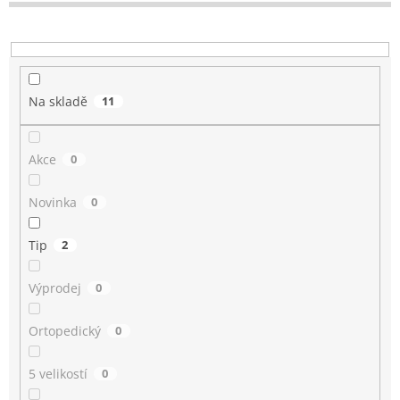
t
ů
Na skladě
11
Akce
0
Novinka
0
Tip
2
Výprodej
0
Ortopedický
0
5 velikostí
0