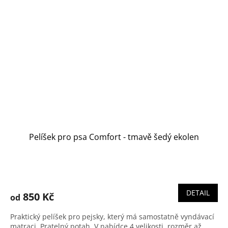
Pelíšek pro psa Comfort - tmavě šedý ekolen
Průměrné
hodnocení
produktu
DETAIL
850 Kč
od
je
5,0
Praktický pelíšek pro pejsky, který má samostatně vyndávací
z
matraci. Pratelný potah. V nabídce 4 velikosti, rozměr až