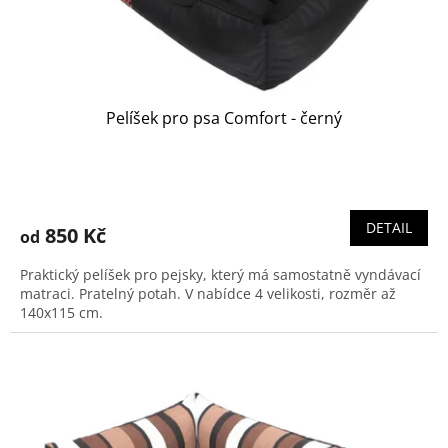
k
t
ů
Pelíšek pro psa Comfort - černý
DETAIL
850 Kč
od
Praktický pelíšek pro pejsky, který má samostatně vyndávací
matraci. Pratelný potah. V nabídce 4 velikosti, rozměr až
140x115 cm.