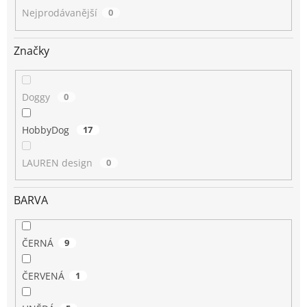
Nejprodávanější
0
Značky
Doggy
0
HobbyDog
17
LAUREN design
0
BARVA
ČERNÁ
9
ČERVENÁ
1