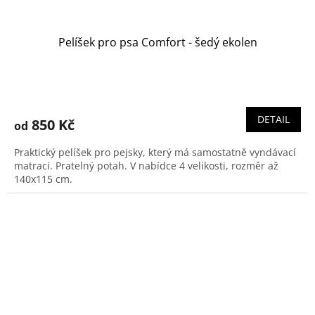
Pelíšek pro psa Comfort - šedý ekolen
Průměrné
hodnocení
produktu
DETAIL
850 Kč
od
je
5,0
Praktický pelíšek pro pejsky, který má samostatně vyndávací
z
matraci. Pratelný potah. V nabídce 4 velikosti, rozměr až
5
140x115 cm.
hvězdiček.