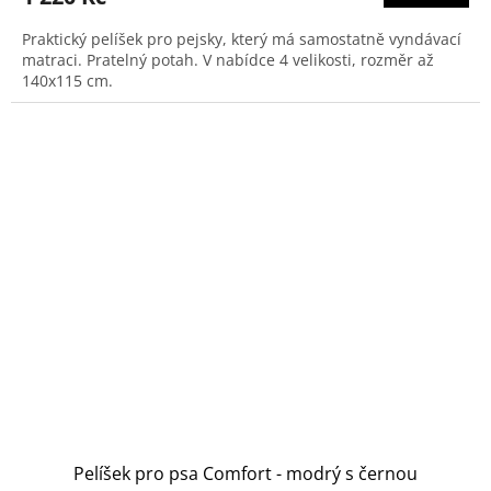
je
5,0
Praktický pelíšek pro pejsky, který má samostatně vyndávací
z
matraci. Pratelný potah. V nabídce 4 velikosti, rozměr až
5
140x115 cm.
hvězdiček.
Pelíšek pro psa Comfort - modrý s černou