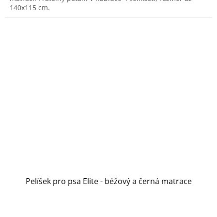
5
140x115 cm.
hvězdiček.
Pelíšek pro psa Elite - béžový a černá matrace
Průměrné