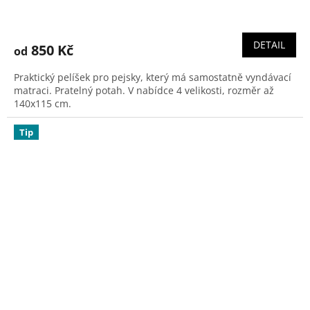
Průměrné
hodnocení
produktu
DETAIL
850 Kč
od
je
5,0
Praktický pelíšek pro pejsky, který má samostatně vyndávací
z
matraci. Pratelný potah. V nabídce 4 velikosti, rozměr až
5
140x115 cm.
hvězdiček.
Tip