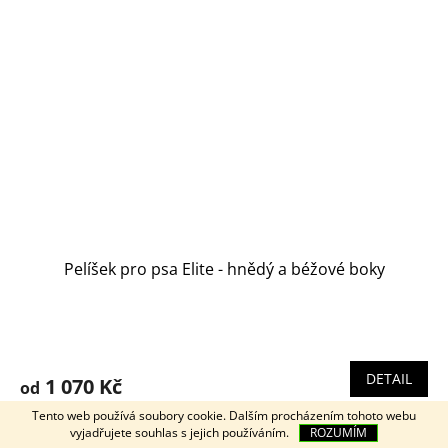
Pelíšek pro psa Elite - hnědý a béžové boky
Průměrné
hodnocení
produktu
DETAIL
1 070 Kč
od
je
5,0
Tento web používá soubory cookie. Dalším procházením tohoto webu
Luxusní pelíšek pro psa z eko kůže se sundávacím
z
vyjadřujete souhlas s jejich používáním.
ROZUMÍM
potahem. V nabídce 3 velikosti, rozměr až 110x85 cm.