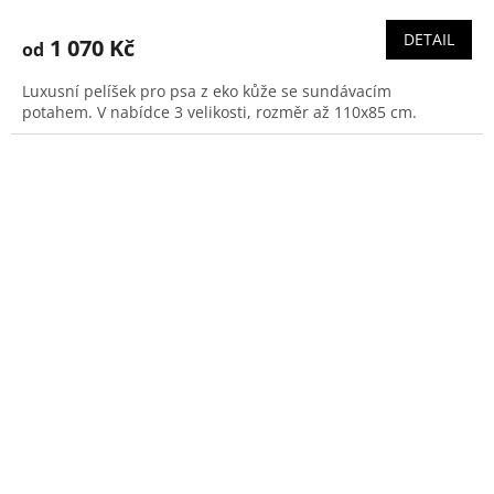
hodnocení
produktu
DETAIL
1 070 Kč
od
je
5,0
Luxusní pelíšek pro psa z eko kůže se sundávacím
z
potahem. V nabídce 3 velikosti, rozměr až 110x85 cm.
5
hvězdiček.