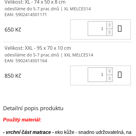
Velikost: XL - 74 x 50 x 8 cm
odesíláme do 5-7 prac.dnů
| XL MELCES14
EAN:
5902414501171
Do 
650 Kč
Velikost: XXL - 95 x 70 x 10 cm
odesíláme do 5-7 prac.dnů
| XXL MELCES14
EAN:
5902414501164
Do 
850 Kč
Detailní popis produktu
Použitý materiál:
- vrchní část matrace -
eko kůže -
snadno udržovatelná, na