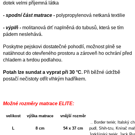
dotek velmi příjemná látka
- spodní část matrace -
polypropylenová netkaná textilie
- výplň -
molitanová drť naplněná do tubusů, která se tím
pádem neslehává.
Poskytne pejskovi dostatečné pohodlí, možnost plně se
natáhnout do otevřeného prostoru a zároveň ho ochrání před
chladem a tvrdou podlahou.
Potah lze sundat a vyprat při 30 °C.
Při běžné údržbě
postačí nečistoty otřít vlhkým hadříkem.
Možné rozměry matrace ELITE:
velikost
výška matrace
vnější rozměr
.. Border teriér, Italský 
L
8 cm
54 x 37 cm
pudl, Shih-tzu, Knírač mal
Jorkšírský teriér, Jack R