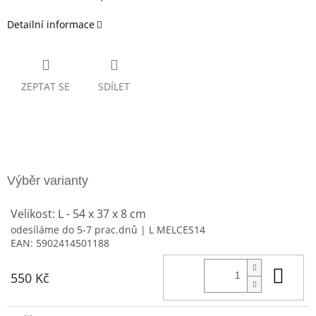
Detailní informace
ZEPTAT SE
SDÍLET
Velikost: L - 54 x 37 x 8 cm
odesíláme do 5-7 prac.dnů
| L MELCES14
EAN:
5902414501188
Do 
550 Kč