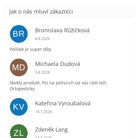
Bronislava Růžičková
BR
Hodnocení obchodu je 5 z 5 hvězdiček.
8.8.2026
Pelíšek je super díky
Michaela Dudová
MD
Hodnocení obchodu je 5 z 5 hvězdiček.
3.8.2026
Skvělý produkt. Psí na peliscich od vás rádi leží.
Ortopedicky.
Kateřina Vyroubalová
KV
Hodnocení obchodu je 5 z 5 hvězdiček.
18.7.2026
Zdeněk Lang
ZL
Hodnocení obchodu je 5 z 5 hvězdiček.
17.7.2026