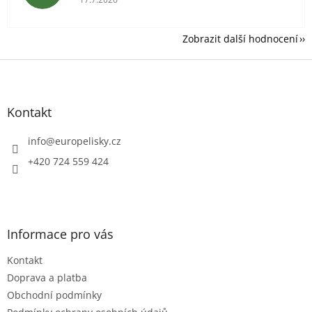
Zobrazit další hodnocení
Z
á
p
a
Kontakt
t
í
info
@
europelisky.cz
+420 724 559 424
Informace pro vás
Kontakt
Doprava a platba
Obchodní podmínky