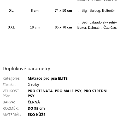
XL
8 cm
74 x 50 cm
.. Bígl, Buldog, Bulteriér,
.. Setr, Labradorský retrí
XXL
10 cm
95 x 70 cm
Boxer, Dalmatin, Čau-čau,
Doplňkové parametry
Kategorie
:
Matrace pro psa ELITE
Záruka
:
2 roky
VELIKOST
PRO ŠTĚŇATA
,
PRO MALÉ PSY
,
PRO STŘEDNÍ
PSA
:
PSY
BARVA
:
ČERNÁ
ROZMĚR
:
DO 95 cm
MATERIÁL
:
EKO KŮŽE