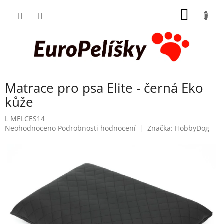
Přejít
NÁKUP
na
obsah
KOŠÍK
Matrace pro psa Elite - černá Eko
kůže
L MELCES14
Průměrné
Neohodnoceno
Podrobnosti hodnocení
Značka:
HobbyDog
hodnocení
produktu
je
0,0
z
5
hvězdiček.