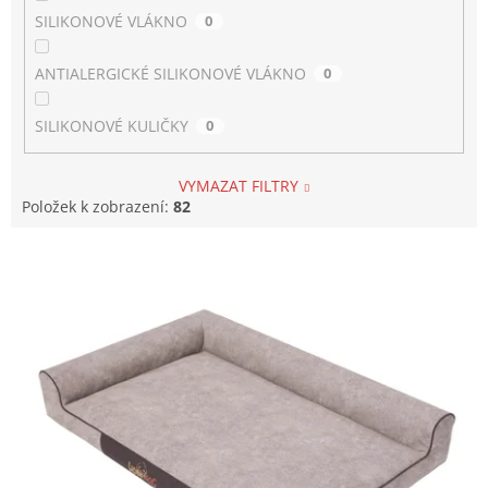
SILIKONOVÉ VLÁKNO
0
ANTIALERGICKÉ SILIKONOVÉ VLÁKNO
0
SILIKONOVÉ KULIČKY
0
VYMAZAT FILTRY
Položek k zobrazení:
82
V
ý
p
i
s
p
r
o
d
u