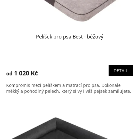
k
t
ů
Pelíšek pro psa Best - béžový
Průměrné
hodnocení
produktu
DETAIL
1 020 Kč
od
je
5,0
Kompromis mezi pelíškem a matrací pro psa. Dokonale
z
měkký a pohodlný pelech, který si vy i váš pejsek zamilujete.
5
hvězdiček.