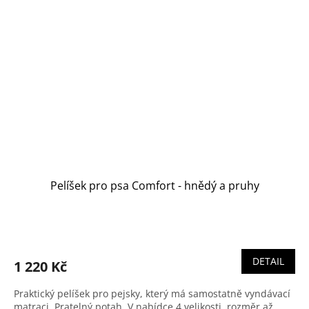
Pelíšek pro psa Comfort - hnědý a pruhy
Průměrné
hodnocení
produktu
DETAIL
1 220 Kč
je
5,0
Praktický pelíšek pro pejsky, který má samostatně vyndávací
z
matraci. Pratelný potah. V nabídce 4 velikosti, rozměr až