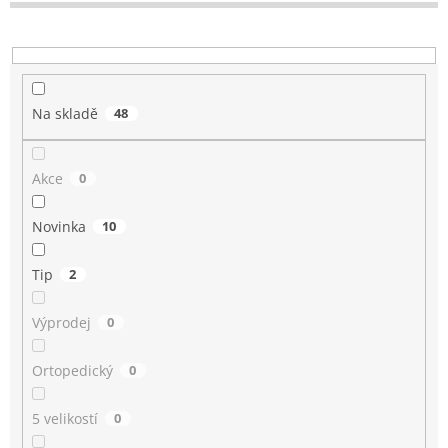
t
ů
Na skladě
48
Akce
0
Novinka
10
Tip
2
Výprodej
0
Ortopedický
0
5 velikostí
0