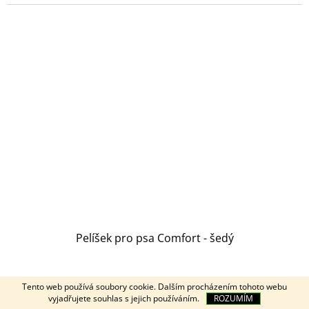
Pelíšek pro psa Comfort - šedý
Průměrné
Tento web používá soubory cookie. Dalším procházením tohoto webu
hodnocení
vyjadřujete souhlas s jejich používáním.
ROZUMÍM