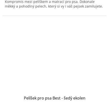
Kompromis mezi pelíškem a matrací pro psa. Dokonale
z
měkký a pohodlný pelech, který si vy i váš pejsek zamilujete.
5
hvězdiček.
Pelíšek pro psa Best - šedý ekolen