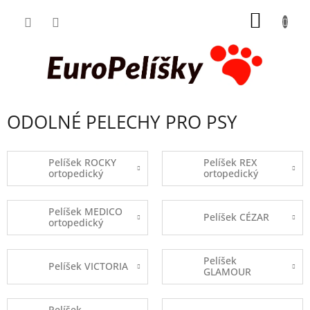
Přejít
NÁKUP
na
obsah
KOŠÍK
ODOLNÉ PELECHY PRO PSY
Pelíšek ROCKY
Pelíšek REX
ortopedický
ortopedický
Pelíšek MEDICO
Pelíšek CÉZAR
ortopedický
Pelíšek
Pelíšek VICTORIA
GLAMOUR
Pelíšek