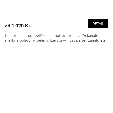
Průměrné
hodnocení
produktu
DETAIL
1 020 Kč
od
je
5,0
Kompromis mezi pelíškem a matrací pro psa. Dokonale
z
měkký a pohodlný pelech, který si vy i váš pejsek zamilujete.
5
hvězdiček.