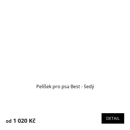
Pelíšek pro psa Best - šedý
Průměrné
hodnocení
produktu
DETAIL
1 020 Kč
od
je
5,0