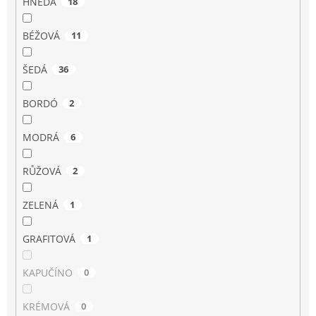
HNĚDÁ
18
BÉŽOVÁ
11
ŠEDÁ
36
BORDÓ
2
MODRÁ
6
RŮŽOVÁ
2
ZELENÁ
1
GRAFITOVÁ
1
KAPUČÍNO
0
KRÉMOVÁ
0