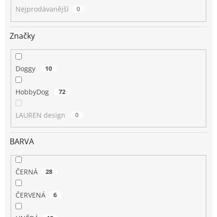
Nejprodávanější
0
Značky
Doggy
10
HobbyDog
72
LAUREN design
0
BARVA
ČERNÁ
28
ČERVENÁ
6