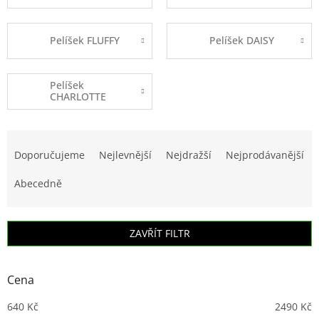
Pelíšek FLUFFY
Pelíšek DAISY
Pelíšek
CHARLOTTE
Ř
a
Doporučujeme
Nejlevnější
Nejdražší
Nejprodávanější
z
e
Abecedně
n
í
p
ZAVŘÍT FILTR
r
o
d
Cena
u
k
640
Kč
2490
Kč