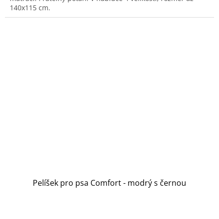
5
140x115 cm.
hvězdiček.
Pelíšek pro psa Comfort - modrý s černou